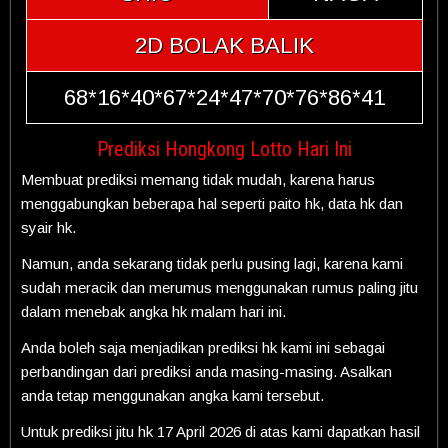
2D BOLAK BALIK
68*16*40*67*24*47*70*76*86*41
Prediksi Hongkong Lotto Hari Ini
Membuat prediksi memang tidak mudah, karena harus
menggabungkan beberapa hal seperti paito hk, data hk dan
syair hk.
Namun, anda sekarang tidak perlu pusing lagi, karena kami
sudah meracik dan merumus menggunakan rumus paling jitu
dalam menebak angka hk malam hari ini.
Anda boleh saja menjadikan prediksi hk kami ini sebagai
perbandingan dari prediksi anda masing-masing. Asalkan
anda tetap menggunakan angka kami tersebut.
Untuk prediksi jitu hk 17 April 2026 di atas kami dapatkan hasil