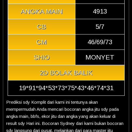
ANGKA MAIN
4913
CB
5/7
CM
46/69/73
SHIO
MONYET
2D BOLAK BALIK
19*91*94*53*73*75*43*46*74*31
Prediksi sdy Komplit dari kami ini tentunya akan
mempermudah Anda mencari bocoran angka jitu sdy pada
angka main, bbfs, ekor jitu dan angka yang akan keluar di
result sdy Hari ini. Bocoran Sydney dari kami bukan bocoran
sdy langsung dari pusat, melainkan dari para master jitu