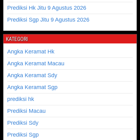
Prediksi Hk Jitu 9 Agustus 2026
Prediksi Sgp Jitu 9 Agustus 2026
KATEGORI
Angka Keramat Hk
Angka Keramat Macau
Angka Keramat Sdy
Angka Keramat Sgp
prediksi hk
Prediksi Macau
Prediksi Sdy
Prediksi Sgp