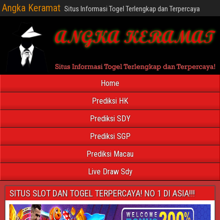
Angka Keramat
Situs Informasi Togel Terlengkap dan Terpercaya
Home
Prediksi HK
Prediksi SDY
Prediksi SGP
Prediksi Macau
Live Draw Sdy
SITUS SLOT DAN TOGEL TERPERCAYA! NO 1 DI ASIA!!!