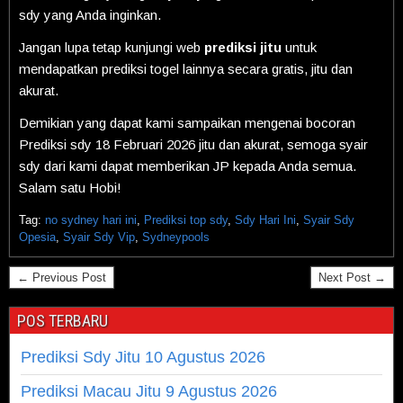
sdy yang Anda inginkan.
Jangan lupa tetap kunjungi web
prediksi jitu
untuk
mendapatkan prediksi togel lainnya secara gratis, jitu dan
akurat.
Demikian yang dapat kami sampaikan mengenai bocoran
Prediksi sdy 18 Februari 2026 jitu dan akurat, semoga syair
sdy dari kami dapat memberikan JP kepada Anda semua.
Salam satu Hobi!
Tag:
no sydney hari ini
,
Prediksi top sdy
,
Sdy Hari Ini
,
Syair Sdy
Opesia
,
Syair Sdy Vip
,
Sydneypools
← Previous Post
Next Post →
POS TERBARU
Prediksi Sdy Jitu 10 Agustus 2026
Prediksi Macau Jitu 9 Agustus 2026