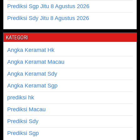
Prediksi Sgp Jitu 8 Agustus 2026
Prediksi Sdy Jitu 8 Agustus 2026
KATEGORI
Angka Keramat Hk
Angka Keramat Macau
Angka Keramat Sdy
Angka Keramat Sgp
prediksi hk
Prediksi Macau
Prediksi Sdy
Prediksi Sgp