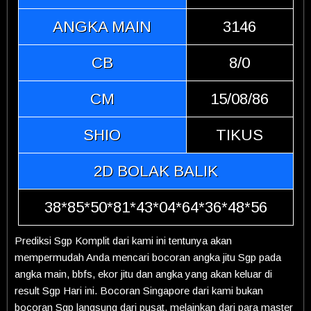
ANGKA MAIN
3146
CB
8/0
CM
15/08/86
SHIO
TIKUS
2D BOLAK BALIK
38*85*50*81*43*04*64*36*48*56
Prediksi Sgp Komplit dari kami ini tentunya akan
mempermudah Anda mencari bocoran angka jitu Sgp pada
angka main, bbfs, ekor jitu dan angka yang akan keluar di
result Sgp Hari ini. Bocoran Singapore dari kami bukan
bocoran Sgp langsung dari pusat, melainkan dari para master