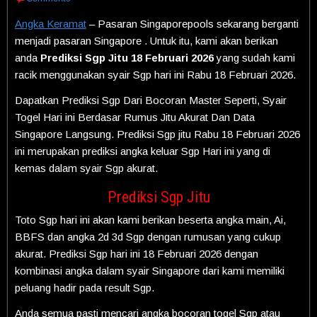
Angka Keramat
– Pasaran Singaporepools sekarang berganti
menjadi pasaran Singapore . Untuk itu, kami akan berikan
anda
Prediksi Sgp Jitu 18 Februari 2026
yang sudah kami
racik menggunakan syair Sgp hari ini Rabu 18 Februari 2026.
Dapatkan Prediksi Sgp Dari Bocoran Master Seperti, Syair
Togel Hari ini Berdasar Rumus Jitu Akurat Dan Data
Singapore Langsung. Prediksi Sgp jitu Rabu 18 Februari 2026
ini merupakan prediksi angka keluar Sgp Hari ini yang di
kemas dalam syair Sgp akurat.
Prediksi Sgp Jitu
Toto Sgp hari ini akan kami berikan beserta angka main, Ai,
BBFS dan angka 2d 3d Sgp dengan rumusan yang cukup
akurat. Prediksi Sgp hari ini 18 Februari 2026 dengan
kombinasi angka dalam syair Singapore dari kami memiliki
peluang hadir pada result Sgp.
Anda semua pasti mencari angka bocoran togel Sgp atau