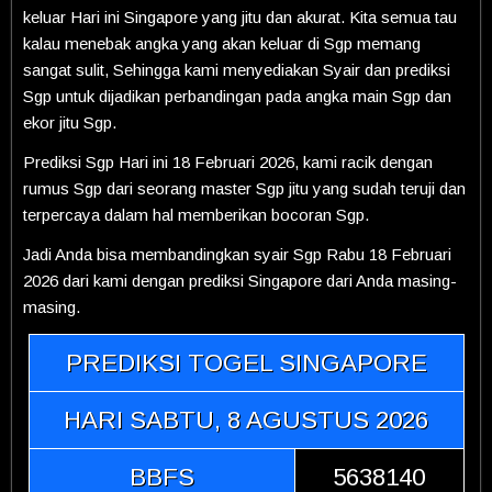
keluar Hari ini Singapore yang jitu dan akurat. Kita semua tau
kalau menebak angka yang akan keluar di Sgp memang
sangat sulit, Sehingga kami menyediakan Syair dan prediksi
Sgp untuk dijadikan perbandingan pada angka main Sgp dan
ekor jitu Sgp.
Prediksi Sgp Hari ini 18 Februari 2026, kami racik dengan
rumus Sgp dari seorang master Sgp jitu yang sudah teruji dan
terpercaya dalam hal memberikan bocoran Sgp.
Jadi Anda bisa membandingkan syair Sgp Rabu 18 Februari
2026 dari kami dengan prediksi Singapore dari Anda masing-
masing.
PREDIKSI TOGEL SINGAPORE
HARI SABTU, 8 AGUSTUS 2026
BBFS
5638140