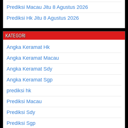
Prediksi Macau Jitu 8 Agustus 2026
Prediksi Hk Jitu 8 Agustus 2026
KATEGORI
Angka Keramat Hk
Angka Keramat Macau
Angka Keramat Sdy
Angka Keramat Sgp
prediksi hk
Prediksi Macau
Prediksi Sdy
Prediksi Sgp