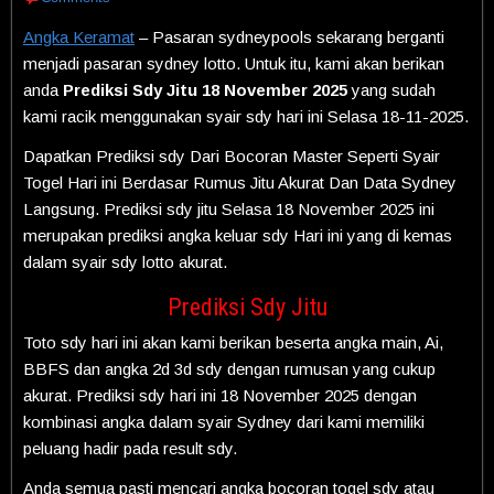
Angka Keramat
– Pasaran sydneypools sekarang berganti
menjadi pasaran sydney lotto. Untuk itu, kami akan berikan
anda
Prediksi Sdy Jitu 18 November 2025
yang sudah
kami racik menggunakan syair sdy hari ini Selasa 18-11-2025.
Dapatkan Prediksi sdy Dari Bocoran Master Seperti Syair
Togel Hari ini Berdasar Rumus Jitu Akurat Dan Data Sydney
Langsung. Prediksi sdy jitu Selasa 18 November 2025 ini
merupakan prediksi angka keluar sdy Hari ini yang di kemas
dalam syair sdy lotto akurat.
Prediksi Sdy Jitu
Toto sdy hari ini akan kami berikan beserta angka main, Ai,
BBFS dan angka 2d 3d sdy dengan rumusan yang cukup
akurat. Prediksi sdy hari ini 18 November 2025 dengan
kombinasi angka dalam syair Sydney dari kami memiliki
peluang hadir pada result sdy.
Anda semua pasti mencari angka bocoran togel sdy atau