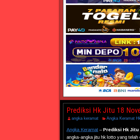
Prediksi Hk Jitu 18 No
angka keramat
Angka Keramat H
Angka Keramat
–
Prediksi Hk Jit
angka-angka jitu hk lotto yang telah 