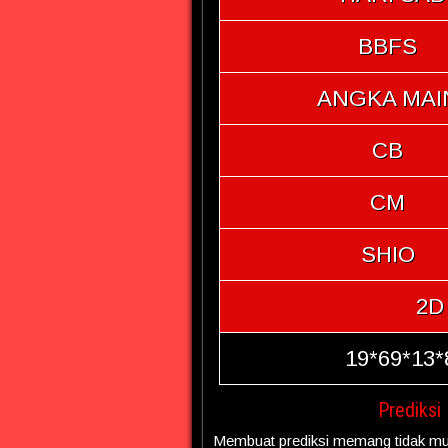
BBFS
ANGKA MAI
CB
CM
SHIO
2D
19*69*13*
Prediksi
Membuat prediksi memang tidak mu