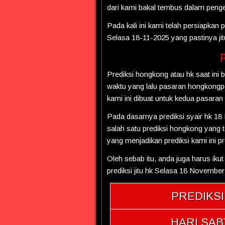
dari kami bakal tembus dalam penge
Pada kali ini kami telah persiapkan 
Selasa 18-11-2025 yang pastinya jit
P
Prediksi hongkong atau hk saat ini 
waktu yang lalu pasaran hongkongpo
kami ini dibuat untuk kedua pasaran 
Pada dasarnya prediksi syair hk 18
salah satu prediksi hongkong yang 
yang menjadikan prediksi kami ini pred
Oleh sebab itu, anda juga harus ik
prediksi jitu hk Selasa 18 November 
PREDIKS
HARI SAB