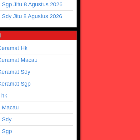
i Sgp Jitu 8 Agustus 2026
i Sdy Jitu 8 Agustus 2026
I
Keramat Hk
Keramat Macau
Keramat Sdy
Keramat Sgp
 hk
i Macau
i Sdy
i Sgp