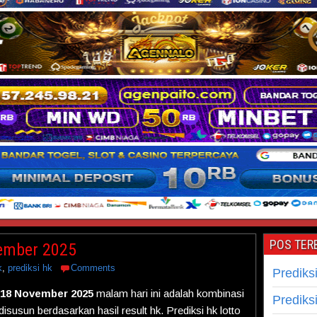
POS TER
vember 2025
k
,
prediksi hk
Comments
Prediks
u 18 November 2025
malam hari ini adalah kombinasi
Prediks
disusun berdasarkan hasil result hk. Prediksi hk lotto