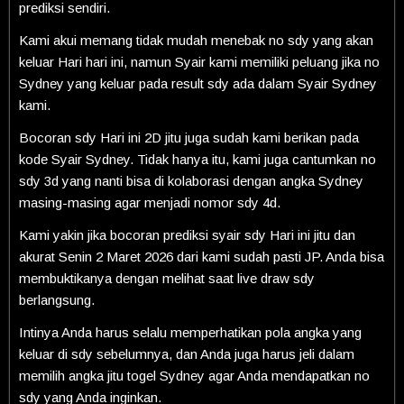
prediksi sendiri.
Kami akui memang tidak mudah menebak no sdy yang akan
keluar Hari hari ini, namun Syair kami memiliki peluang jika no
Sydney yang keluar pada result sdy ada dalam Syair Sydney
kami.
Bocoran sdy Hari ini 2D jitu juga sudah kami berikan pada
kode Syair Sydney. Tidak hanya itu, kami juga cantumkan no
sdy 3d yang nanti bisa di kolaborasi dengan angka Sydney
masing-masing agar menjadi nomor sdy 4d.
Kami yakin jika bocoran prediksi syair sdy Hari ini jitu dan
akurat Senin 2 Maret 2026 dari kami sudah pasti JP. Anda bisa
membuktikanya dengan melihat saat live draw sdy
berlangsung.
Intinya Anda harus selalu memperhatikan pola angka yang
keluar di sdy sebelumnya, dan Anda juga harus jeli dalam
memilih angka jitu togel Sydney agar Anda mendapatkan no
sdy yang Anda inginkan.