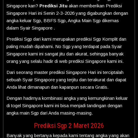
Singapore kan?
Prediksi Jitu
akan memberikan Prediksi
Singapore Hari ini Senin 2-3-2026 yang digabungkan dengan
angka keluar Sgp, BBFS Sgp, Angka Main Sgp dikemas
dalam Syair Singapore .
Prediksi Sgp dari kami merupakan prediksi Sgp Komplit dan
paling mudah dipahami. No Sgp yang terdapat pada Syair
Singapore kami ini sangat jitu dan akurat, sehingga banyak
orang yang selalu hadir di web prediksi Singapore kami ini.
Dari seorang master prediksi Singapore Hari ini terciptalah
sebuah Syair Singapore yang terjitu dan terakurat dan dapat
Anda lihat dimanapun dan kapanpun secara Gratis.
Dengan hadirnya kombinasi angka yang kemungkinan keluar
di togel Singapore kami ini bisa menjadi tandingan dengan
angka main Sgp dari Anda masing-masing.
Prediksi Sgp 2 Maret 2026
Banyak yang bertanya kepada kami tentang angka yang akan