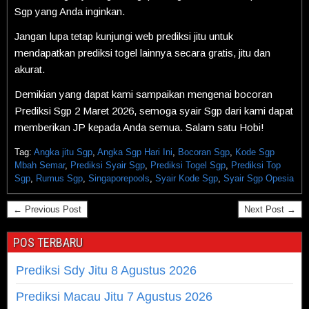
Sgp yang Anda inginkan.
Jangan lupa tetap kunjungi web prediksi jitu untuk
mendapatkan prediksi togel lainnya secara gratis, jitu dan
akurat.
Demikian yang dapat kami sampaikan mengenai bocoran
Prediksi Sgp 2 Maret 2026, semoga syair Sgp dari kami dapat
memberikan JP kepada Anda semua. Salam satu Hobi!
Tag:
Angka jitu Sgp
,
Angka Sgp Hari Ini
,
Bocoran Sgp
,
Kode Sgp
Mbah Semar
,
Prediksi Syair Sgp
,
Prediksi Togel Sgp
,
Prediksi Top
Sgp
,
Rumus Sgp
,
Singaporepools
,
Syair Kode Sgp
,
Syair Sgp Opesia
← Previous Post
Next Post →
POS TERBARU
Prediksi Sdy Jitu 8 Agustus 2026
Prediksi Macau Jitu 7 Agustus 2026