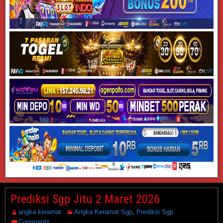
Prediksi Sgp Jitu 2 Maret 2026
angka keramat
Angka Keramat Sgp
,
Prediksi Sgp
Comments