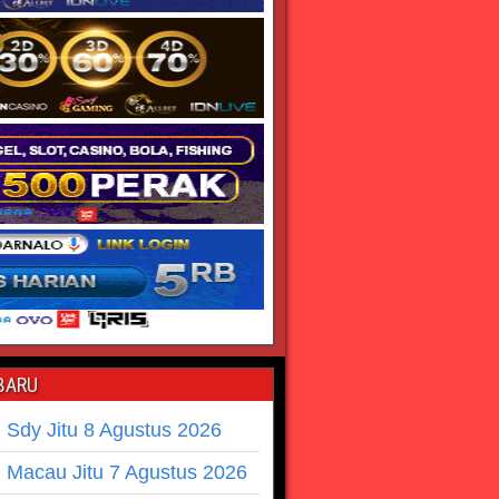
BARU
i Sdy Jitu 8 Agustus 2026
i Macau Jitu 7 Agustus 2026