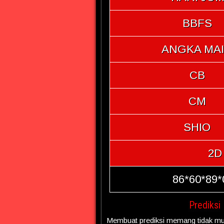
BBFS
ANGKA MA
CB
CM
SHIO
2D
86*60*89*
Prediksi
Membuat prediksi memang tidak mu