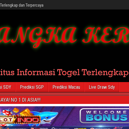
 Terlengkap dan Terpercaya
si SDY
Prediksi SGP
Prediksi Macau
Live Draw Sdy
A! NO 1 DI ASIA!!!