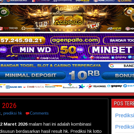
POS TER
t 2026
k
,
prediksi hk
Comments
Prediks
 2 Maret 2026
malam hari ini adalah kombinasi
Prediks
disusun berdasarkan hasil result hk. Prediksi hk lotto