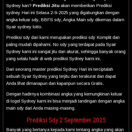
Sydney kan?
Prediksi Jitu
akan memberikan Prediksi
sydney Hari ini Selasa 2-9-2025 yang digabungkan dengan
angka keluar sdy, BBFS sdy, Angka Main sdy dikemas dalam
Syair sydney lotto.
Prediksi sdy dari kami merupakan prediksi sdy Komplit dan
paling mudah dipahami. No sdy yang terdapat pada Syair
Sydney kami ini sangat jitu dan akurat, sehingga banyak orang
yang selalu hadir di web prediksi Sydney kami ini.
Dari seorang master prediksi Sydney Hari ini terciptalah
sebuah Syair Sydney yang terjitu dan terakurat dan dapat
Anda lihat dimanapun dan kapanpun secara Gratis.
Dengan hadirnya kombinasi angka yang kemungkinan keluar
di togel Sydney kami ini bisa menjadi tandingan dengan angka
main sdy dari Anda masing-masing.
Prediksi Sdy 2 September 2025
Banyak yang bertanya kepada kami tentang angka yang akan