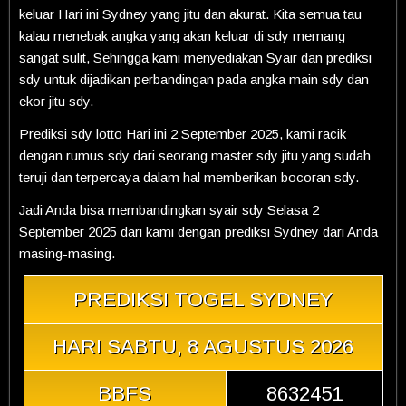
keluar Hari ini Sydney yang jitu dan akurat. Kita semua tau
kalau menebak angka yang akan keluar di sdy memang
sangat sulit, Sehingga kami menyediakan Syair dan prediksi
sdy untuk dijadikan perbandingan pada angka main sdy dan
ekor jitu sdy.
Prediksi sdy lotto Hari ini 2 September 2025, kami racik
dengan rumus sdy dari seorang master sdy jitu yang sudah
teruji dan terpercaya dalam hal memberikan bocoran sdy.
Jadi Anda bisa membandingkan syair sdy Selasa 2
September 2025 dari kami dengan prediksi Sydney dari Anda
masing-masing.
PREDIKSI TOGEL SYDNEY
HARI SABTU, 8 AGUSTUS 2026
BBFS
8632451