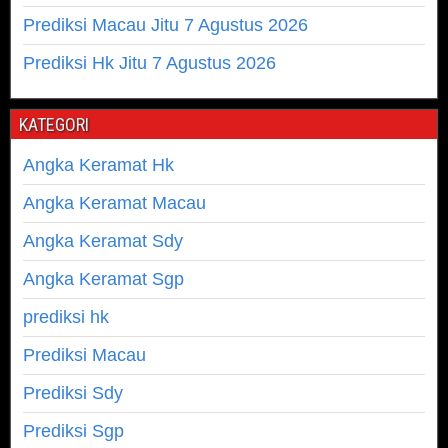
Prediksi Macau Jitu 7 Agustus 2026
Prediksi Hk Jitu 7 Agustus 2026
KATEGORI
Angka Keramat Hk
Angka Keramat Macau
Angka Keramat Sdy
Angka Keramat Sgp
prediksi hk
Prediksi Macau
Prediksi Sdy
Prediksi Sgp