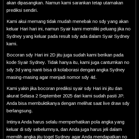
akan dipasangkan. Namun kami sarankan tetap utamakan
prediksi sendiri.
Kami akui memang tidak mudah menebak no sdy yang akan
keluar Hari hari ini, namun Syair kami memiliki peluang jika no
Sydney yang keluar pada result sdy ada dalam Syair Sydney
kami.
Bocoran sdy Hari ini 2D jitu juga sudah kami berikan pada
kode Syair Sydney. Tidak hanya itu, kami juga cantumkan no
sdy 3d yang nanti bisa di kolaborasi dengan angka Sydney
masing-masing agar menjadi nomor sdy 4d.
Kami yakin jika bocoran prediksi syair sdy Hari ini jitu dan
akurat Selasa 2 September 2025 dari kami sudah pasti JP.
Anda bisa membuktikanya dengan melihat saat live draw sdy
berlangsung.
Intinya Anda harus selalu memperhatikan pola angka yang
keluar di sdy sebelumnya, dan Anda juga harus jeli dalam
memilih angka jitu togel Sydney agar Anda mendapatkan no