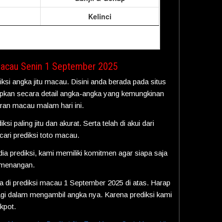
Macau Senin 1 September 2025
si angka jitu macau. Disini anda berada pada situs
iapkan secara detail angka-angka yang kemungkinan
ran macau malam hari ini.
si paling jitu dan akurat. Serta telah di akui dari
ri prediksi toto macau.
ia prediksi, kami memiliki komitmen agar siapa saja
emenangan.
 di prediksi macau 1 September 2025 di atas. Harap
ti lagi dalam mengambil angka nya. Karena prediksi kami
kpot.