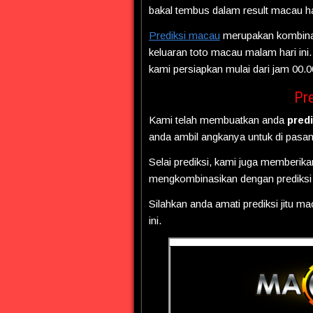
bakal tembus dalam result macau har
Prediksi macau
merupakan kombinas
keluaran toto macau malam hari ini
kami persiapkan mulai dari jam 00.
Pre
Kami telah membuatkan anda
pred
anda ambil angkanya untuk di pasa
Selai prediksi, kami juga memberik
mengkombinasikan dengan prediksi
Silahkan anda amati prediksi jitu m
ini.