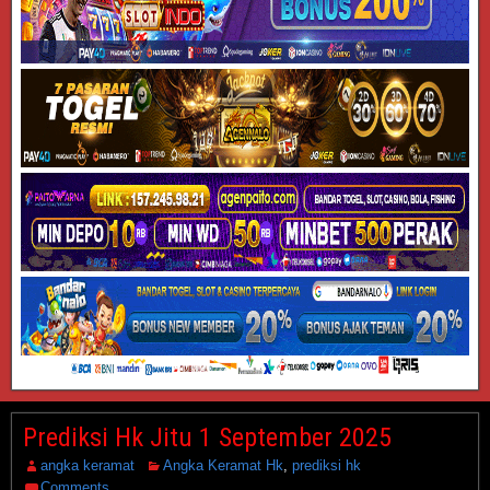
Prediksi Hk Jitu 1 September 2025
angka keramat
Angka Keramat Hk
,
prediksi hk
Comments