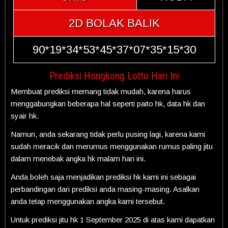
2D BOLAK BALIK
90*19*34*53*45*37*07*35*15*30
Prediksi Hongkong Lotto Hari Ini
Membuat prediksi memang tidak mudah, karena harus
menggabungkan beberapa hal seperti paito hk, data hk dan
syair hk.
Namun, anda sekarang tidak perlu pusing lagi, karena kami
sudah meracik dan merumus menggunakan rumus paling jitu
dalam menebak angka hk malam hari ini.
Anda boleh saja menjadikan prediksi hk kami ini sebagai
perbandingan dari prediksi anda masing-masing. Asalkan
anda tetap menggunakan angka kami tersebut.
Untuk prediksi jitu hk 1 September 2025 di atas kami dapatkan