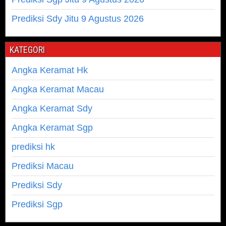
Prediksi Sdy Jitu 9 Agustus 2026
KATEGORI
Angka Keramat Hk
Angka Keramat Macau
Angka Keramat Sdy
Angka Keramat Sgp
prediksi hk
Prediksi Macau
Prediksi Sdy
Prediksi Sgp