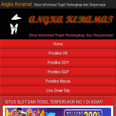
Angka Keramat
Situs Informasi Togel Terlengkap dan Terpercaya
Home
Prediksi HK
Prediksi SDY
Prediksi SGP
Prediksi Macau
Live Draw Sdy
SITUS SLOT DAN TOGEL TERPERCAYA! NO 1 DI ASIA!!!