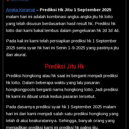
Angka Keramat
–
Prediksi Hk
Jitu 1 September 2025
malam hari ini adalah kombinasi angka-angka jitu hk lotto
yang telah disusun berdasarkan hasil result hk. Prediksi hk
lotto dari kami bakal tembus dalam pengeluaran hk 2d 3d 4d.
Pada kali ini kami telah persiapkan prediksi hk 1 September
2025 serta syair hk hari ini Senin 1-9-2025 yang pastinya jitu
dan akurat.
Prediksi Jitu Hk
Prediksi hongkong atau hk saat ini berganti menjadi prediksi
hk lotto. Dalam beberapa waktu yang lalu pasaran
hongkongpools berganti nama hongkong lotto. Jadi prediksi
hk kami ini dibuat untuk kedua pasaran tersebut.
Pada dasarnya prediksi syair hk 1 September 2025 malam
hari ini dari kami menjadi salah satu prediksi hongkong yang
telah di akui keakuratannya. Sehingga, banyak orang yang
menjadikan prediksi kami ini prediksi hk paling jitu.