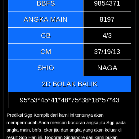
BBFS
9854371
ANGKA MAIN
8197
CB
4/3
CM
37/19/13
SHIO
NAGA
2D BOLAK BALIK
95*53*45*41*48*75*38*18*57*43
Prediksi Sgp Komplit dari kami ini tentunya akan
mempermudah Anda mencari bocoran angka jitu Sgp pada
angka main, bbfs, ekor jitu dan angka yang akan keluar di
result Sgp Hari ini. Bocoran Singapore dari kami bukan