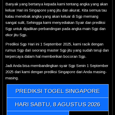
Banyak yang bertanya kepada kami tentang angka yang akan
keluar Hari ini Singapore yang jitu dan akurat. Kita semua tau
kalau menebak angka yang akan keluar di Sgp memang
sangat sulit, Sehingga kami menyediakan Syair dan prediksi
Sgp untuk dijadikan perbandingan pada angka main Sgp dan
ekor jitu Sgp.
Prediksi Sgp Hari ini 1 September 2025, kami racik dengan
rumus Sgp dari seorang master Sgp jitu yang sudah teruji dan
terpercaya dalam hal memberikan bocoran Sgp.
Jadi Anda bisa membandingkan syair Sgp Senin 1 September
2025 dari kami dengan prediksi Singapore dari Anda masing-
masing.
PREDIKSI TOGEL SINGAPORE
HARI SABTU, 8 AGUSTUS 2026