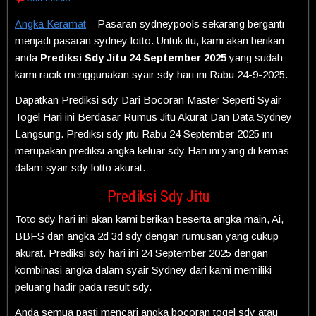
Angka Keramat
– Pasaran sydneypools sekarang berganti
menjadi pasaran sydney lotto. Untuk itu, kami akan berikan
anda
Prediksi Sdy Jitu 24 September 2025
yang sudah
kami racik menggunakan syair sdy hari ini Rabu 24-9-2025.
Dapatkan Prediksi sdy Dari Bocoran Master Seperti Syair
Togel Hari ini Berdasar Rumus Jitu Akurat Dan Data Sydney
Langsung. Prediksi sdy jitu Rabu 24 September 2025 ini
merupakan prediksi angka keluar sdy Hari ini yang di kemas
dalam syair sdy lotto akurat.
Prediksi Sdy Jitu
Toto sdy hari ini akan kami berikan beserta angka main, Ai,
BBFS dan angka 2d 3d sdy dengan rumusan yang cukup
akurat. Prediksi sdy hari ini 24 September 2025 dengan
kombinasi angka dalam syair Sydney dari kami memiliki
peluang hadir pada result sdy.
Anda semua pasti mencari angka bocoran togel sdy atau