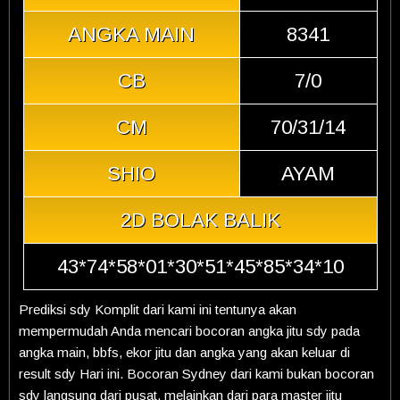
ANGKA MAIN
8341
CB
7/0
CM
70/31/14
SHIO
AYAM
2D BOLAK BALIK
43*74*58*01*30*51*45*85*34*10
Prediksi sdy Komplit dari kami ini tentunya akan
mempermudah Anda mencari bocoran angka jitu sdy pada
angka main, bbfs, ekor jitu dan angka yang akan keluar di
result sdy Hari ini. Bocoran Sydney dari kami bukan bocoran
sdy langsung dari pusat, melainkan dari para master jitu