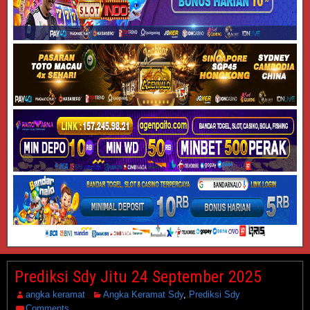
Prediksi Sdy Jitu 24 September 2025
angka keramat
Angka Keramat Sdy
,
Prediksi Sdy
Comments