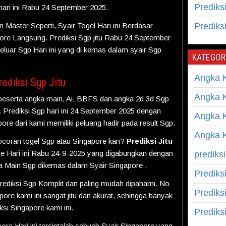
Prediks
ari ini Rabu 24 September 2025.
 Master Seperti, Syair Togel Hari ini Berdasar
Prediks
ore Langsung. Prediksi Sgp jitu Rabu 24 September
eluar Sgp Hari ini yang di kemas dalam syair Sgp
KATEGOR
Angka 
rediksi Sgp Jitu
Angka 
n beserta angka main, Ai, BBFS dan angka 2d 3d Sgp
 Prediksi Sgp hari ini 24 September 2025 dengan
Angka 
re dari kami memiliki peluang hadir pada result Sgp.
Angka 
ocoran togel Sgp atau Singapore kan?
Prediksi Jitu
e Hari ini Rabu 24-9-2025 yang digabungkan dengan
prediksi
 Main Sgp dikemas dalam Syair Singapore .
Prediks
rediksi Sgp Komplit dan paling mudah dipahami. No
Prediks
ore kami ini sangat jitu dan akurat, sehingga banyak
ksi Singapore kami ini.
Prediks
ore Hari ini terciptalah sebuah Syair Singapore yang