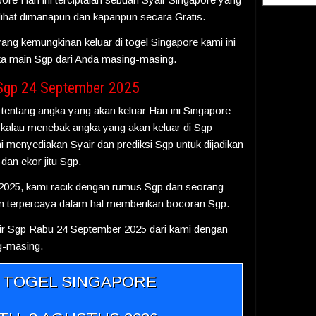
a lihat dimanapun dan kapanpun secara Gratis.
ng kemungkinan keluar di togel Singapore kami ini
ka main Sgp dari Anda masing-masing.
 Sgp 24 September 2025
entang angka yang akan keluar Hari ini Singapore
u kalau menebak angka yang akan keluar di Sgp
 menyediakan Syair dan prediksi Sgp untuk dijadikan
an ekor jitu Sgp.
 2025, kami racik dengan rumus Sgp dari seorang
dan terpercaya dalam hal memberikan bocoran Sgp.
ir Sgp Rabu 24 September 2025 dari kami dengan
g-masing.
I TOGEL SINGAPORE