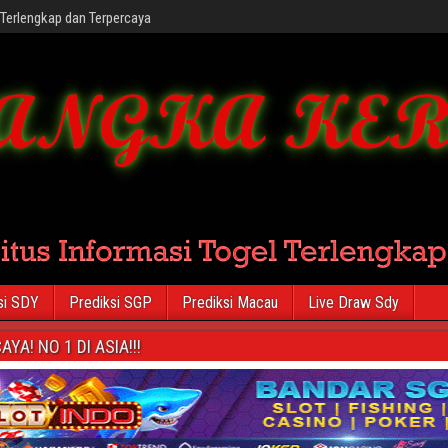
 Terlengkap dan Terpercaya
si SDY
Prediksi SGP
Prediksi Macau
Live Draw Sdy
A! NO 1 DI ASIA!!!