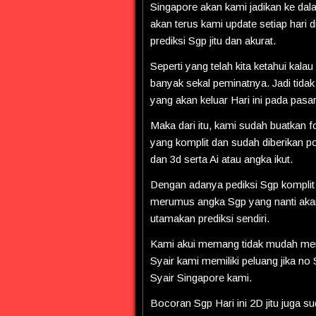
Singapore akan kami jadikan ke dala
akan terus kami update setiap har
prediksi Sgp jitu dan akurat.
Seperti yang telah kita ketahui ka
banyak sekal peminatnya. Jadi tida
yang akan keluar Hari ini pada pas
Maka dari itu, kami sudah buatkan 
yang komplit dan sudah diberikan p
dan 3d serta Ai atau angka ikut.
Dengan adanya pediksi Sgp komplit
merumus angka Sgp yang nanti aka
utamakan prediksi sendiri.
Kami akui memang tidak mudah mene
Syair kami memiliki peluang jika no
Syair Singapore kami.
Bocoran Sgp Hari ini 2D jitu juga s