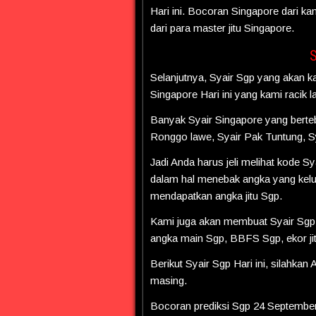
Hari ini. Bocoran Singapore dari k
dari para master jitu Singapore.
S
Selanjutnya, Syair Sgp yang akan ka
Singapore Hari ini yang kami racik l
Banyak Syair Singapore yang berteba
Ronggo lawe, Syair Pak Tuntung, S
Jadi Anda harus jeli melihat kode S
dalam hal menebak angka yang kelu
mendapatkan angka jitu Sgp.
Kami juga akan membuat Syair Sgp 
angka main Sgp, BBFS Sgp, ekor ji
Berikut Syair Sgp Hari ini, silahka
masing.
Bocoran prediksi Sgp 24 September 