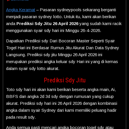
Angka Keramat
– Pasaran sydneypools sekarang berganti
menjadi pasaran sydney lotto. Untuk itu, kami akan berikan
anda
Prediksi Sdy Jitu 26 April 2026
yang sudah kami racik
menggunakan syair sdy hari ini Minggu 26-4-2026.
Dapatkan Prediksi sdy Dari Bocoran Master Seperti Syair
Togel Hari ini Berdasar Rumus Jitu Akurat Dan Data Sydney
Langsung. Prediksi sdy jitu Minggu 26 April 2026 ini
merupakan prediksi angka keluar sdy Hari ini yang di kemas
dalam syair sdy lotto akurat.
Prediksi Sdy Jitu
Toto sdy hari ini akan kami berikan beserta angka main, Ai,
BBFS dan angka 2d 3d sdy dengan rumusan yang cukup
akurat. Prediksi sdy hari ini 26 April 2026 dengan kombinasi
angka dalam syair Sydney dari kami memiliki peluang hadir
pada result sdy.
Anda semua pasti mencari angka bocoran togel sdy atau