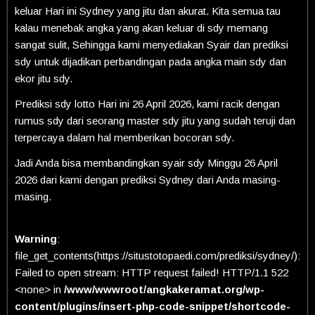
keluar Hari ini Sydney yang jitu dan akurat. Kita semua tau
kalau menebak angka yang akan keluar di sdy memang
sangat sulit, Sehingga kami menyediakan Syair dan prediksi
sdy untuk dijadikan perbandingan pada angka main sdy dan
ekor jitu sdy.
Prediksi sdy lotto Hari ini 26 April 2026, kami racik dengan
rumus sdy dari seorang master sdy jitu yang sudah teruji dan
terpercaya dalam hal memberikan bocoran sdy.
Jadi Anda bisa membandingkan syair sdy Minggu 26 April
2026 dari kami dengan prediksi Sydney dari Anda masing-
masing.
Warning
:
file_get_contents(https://situstotopaedi.com/prediksi/sydney/):
Failed to open stream: HTTP request failed! HTTP/1.1 522
<none> in
/www/wwwroot/angkakeramat.org/wp-
content/plugins/insert-php-code-snippet/shortcode-