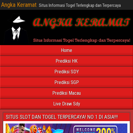
Angka Keramat
Situs Informasi Togel Terlengkap dan Terpercaya
Home
Prediksi HK
Prediksi SDY
Prediksi SGP
Prediksi Macau
Live Draw Sdy
SITUS SLOT DAN TOGEL TERPERCAYA! NO 1 DI ASIA!!!