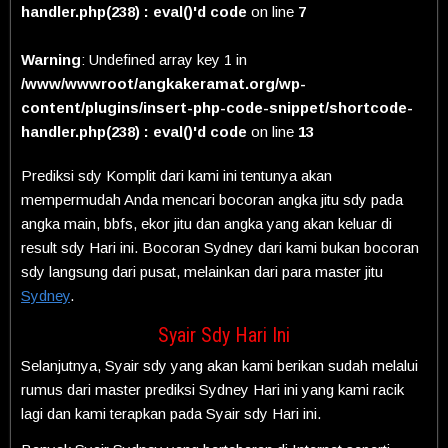
handler.php(238) : eval()'d code
on line
7
Warning
: Undefined array key 1 in
/www/wwwroot/angkakeramat.org/wp-
content/plugins/insert-php-code-snippet/shortcode-
handler.php(238) : eval()'d code
on line
13
Prediksi sdy Komplit dari kami ini tentunya akan
mempermudah Anda mencari bocoran angka jitu sdy pada
angka main, bbfs, ekor jitu dan angka yang akan keluar di
result sdy Hari ini. Bocoran Sydney dari kami bukan bocoran
sdy langsung dari pusat, melainkan dari para master jitu
Sydney
.
Syair Sdy Hari Ini
Selanjutnya, Syair sdy yang akan kami berikan sudah melalui
rumus dari master prediksi Sydney Hari ini yang kami racik
lagi dan kami terapkan pada Syair sdy Hari ini.