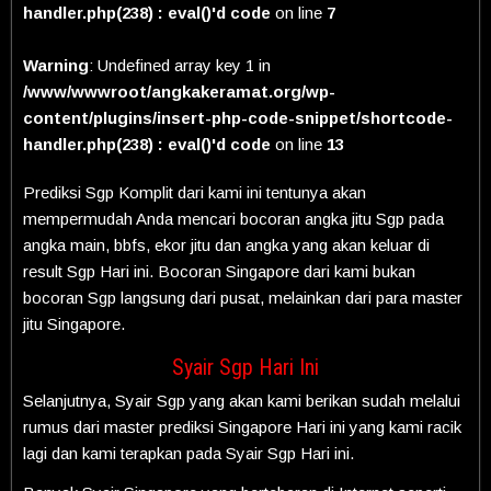
handler.php(238) : eval()'d code
on line
7
Warning
: Undefined array key 1 in
/www/wwwroot/angkakeramat.org/wp-
content/plugins/insert-php-code-snippet/shortcode-
handler.php(238) : eval()'d code
on line
13
Prediksi Sgp Komplit dari kami ini tentunya akan
mempermudah Anda mencari bocoran angka jitu Sgp pada
angka main, bbfs, ekor jitu dan angka yang akan keluar di
result Sgp Hari ini. Bocoran Singapore dari kami bukan
bocoran Sgp langsung dari pusat, melainkan dari para master
jitu Singapore.
Syair Sgp Hari Ini
Selanjutnya, Syair Sgp yang akan kami berikan sudah melalui
rumus dari master prediksi Singapore Hari ini yang kami racik
lagi dan kami terapkan pada Syair Sgp Hari ini.