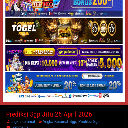
Prediksi Sgp Jitu 26 April 2026
angka keramat
Angka Keramat Sgp
,
Prediksi Sgp
Comments