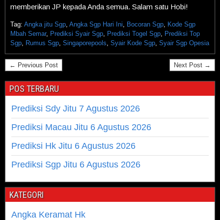
memberikan JP kepada Anda semua. Salam satu Hobi!
Tag:
Angka jitu Sgp
,
Angka Sgp Hari Ini
,
Bocoran Sgp
,
Kode Sgp
Mbah Semar
,
Prediksi Syair Sgp
,
Prediksi Togel Sgp
,
Prediksi Top
Sgp
,
Rumus Sgp
,
Singaporepools
,
Syair Kode Sgp
,
Syair Sgp Opesia
← Previous Post
Next Post →
POS TERBARU
Prediksi Sdy Jitu 7 Agustus 2026
Prediksi Macau Jitu 6 Agustus 2026
Prediksi Hk Jitu 6 Agustus 2026
Prediksi Sgp Jitu 6 Agustus 2026
KATEGORI
Angka Keramat Hk