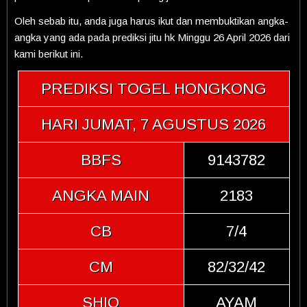
Oleh sebab itu, anda juga harus ikut dan membuktikan angka-
angka yang ada pada prediksi jitu hk Minggu 26 April 2026 dari
kami berikut ini.
PREDIKSI TOGEL HONGKONG
HARI JUMAT, 7 AGUSTUS 2026
BBFS
9143782
ANGKA MAIN
2183
CB
7/4
CM
82/32/42
SHIO
AYAM