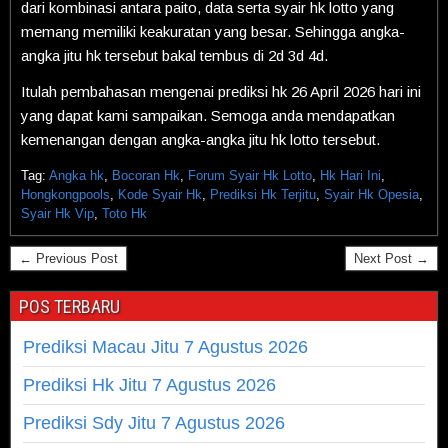
dari kombinasi antara paito, data serta syair hk lotto yang
memang memiliki keakuratan yang besar. Sehingga angka-
angka jitu hk tersebut bakal tembus di 2d 3d 4d.
Itulah pembahasan mengenai prediksi hk 26 April 2026 hari ini
yang dapat kami sampaikan. Semoga anda mendapatkan
kemenangan dengan angka-angka jitu hk lotto tersebut.
Tag:
Angka hk
,
Bocoran Hk
,
Forum Syair Hk Lotto
,
Hk Hari Ini
,
Hongkongpools
,
Kode Syair Hk
,
Prediksi Hk Terjitu
,
Syair Hk Opesia
,
Syair Hk Vip
,
Toto Hk
← Previous Post
Next Post →
POS TERBARU
Prediksi Macau Jitu 7 Agustus 2026
Prediksi Hk Jitu 7 Agustus 2026
Prediksi Sdy Jitu 7 Agustus 2026