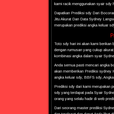
kami racik menggunakan syair sdy h
Dapatkan Prediksi sdy Dari Bocoran
Jitu Akurat Dan Data Sydney Langsu
merupakan prediksi angka keluar sdy
P
Toto sdy hari ini akan kami berika
dengan rumusan yang cukup akurat.
kombinasi angka dalam syair Sydney 
Anda semua pasti mencari angka b
akan memberikan Prediksi sydney H
angka keluar sdy, BBFS sdy, Angka
Prediksi sdy dari kami merupakan p
sdy yang terdapat pada Syair Sydney
orang yang selalu hadir di web predi
Dari seorang master prediksi Sydney
dan terakurat dan dapat Anda lihat