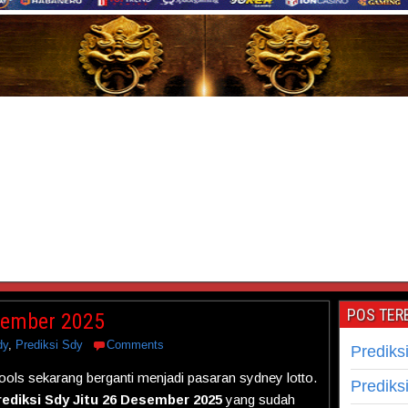
POS TER
esember 2025
dy
,
Prediksi Sdy
Comments
Prediks
ls sekarang berganti menjadi pasaran sydney lotto.
Prediks
rediksi Sdy Jitu 26 Desember 2025
yang sudah