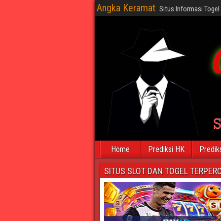
Angka Keramat
Situs Informasi Togel
Home
Prediksi HK
Predik
SITUS SLOT DAN TOGEL TERPERCAY