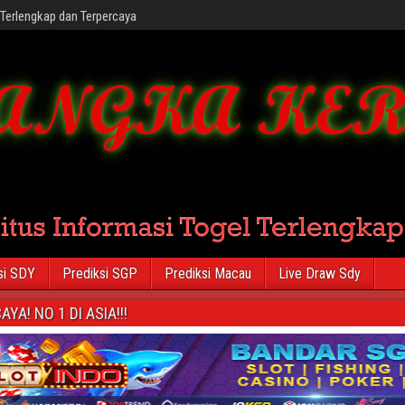
 Terlengkap dan Terpercaya
si SDY
Prediksi SGP
Prediksi Macau
Live Draw Sdy
A! NO 1 DI ASIA!!!