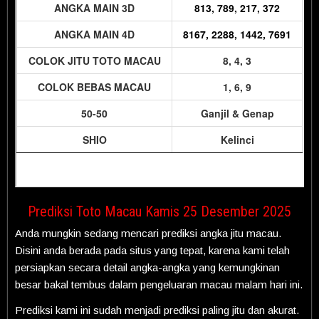
Prediksi Toto Macau Kamis 25 Desember 2025
Anda mungkin sedang mencari prediksi angka jitu macau.
Disini anda berada pada situs yang tepat, karena kami telah
persiapkan secara detail angka-angka yang kemungkinan
besar bakal tembus dalam pengeluaran macau malam hari ini.
Prediksi kami ini sudah menjadi prediksi paling jitu dan akurat.