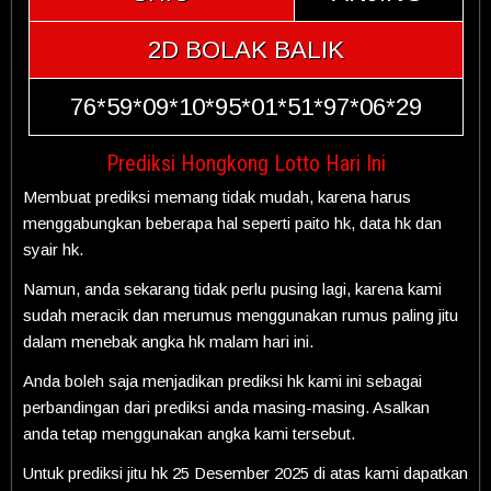
2D BOLAK BALIK
76*59*09*10*95*01*51*97*06*29
Prediksi Hongkong Lotto Hari Ini
Membuat prediksi memang tidak mudah, karena harus
menggabungkan beberapa hal seperti paito hk, data hk dan
syair hk.
Namun, anda sekarang tidak perlu pusing lagi, karena kami
sudah meracik dan merumus menggunakan rumus paling jitu
dalam menebak angka hk malam hari ini.
Anda boleh saja menjadikan prediksi hk kami ini sebagai
perbandingan dari prediksi anda masing-masing. Asalkan
anda tetap menggunakan angka kami tersebut.
Untuk prediksi jitu hk 25 Desember 2025 di atas kami dapatkan