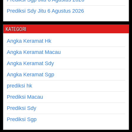
Prediksi Sdy Jitu 6 Agustus 2026
KATEGORI
Angka Keramat Hk
Angka Keramat Macau
Angka Keramat Sdy
Angka Keramat Sgp
prediksi hk
Prediksi Macau
Prediksi Sdy
Prediksi Sgp