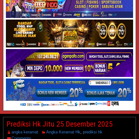
Prediksi Hk Jitu 25 Desember 2025
angka keramat
Angka Keramat Hk
,
prediksi hk
Comments