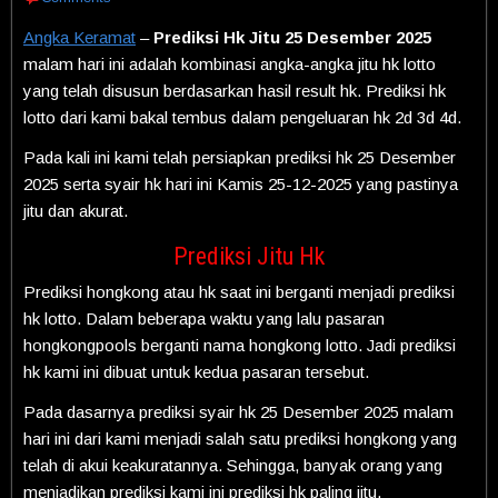
Angka Keramat
–
Prediksi Hk Jitu 25 Desember 2025
malam hari ini adalah kombinasi angka-angka jitu hk lotto
yang telah disusun berdasarkan hasil result hk. Prediksi hk
lotto dari kami bakal tembus dalam pengeluaran hk 2d 3d 4d.
Pada kali ini kami telah persiapkan prediksi hk 25 Desember
2025 serta syair hk hari ini Kamis 25-12-2025 yang pastinya
jitu dan akurat.
Prediksi Jitu Hk
Prediksi hongkong atau hk saat ini berganti menjadi prediksi
hk lotto. Dalam beberapa waktu yang lalu pasaran
hongkongpools berganti nama hongkong lotto. Jadi prediksi
hk kami ini dibuat untuk kedua pasaran tersebut.
Pada dasarnya prediksi syair hk 25 Desember 2025 malam
hari ini dari kami menjadi salah satu prediksi hongkong yang
telah di akui keakuratannya. Sehingga, banyak orang yang
menjadikan prediksi kami ini prediksi hk paling jitu.