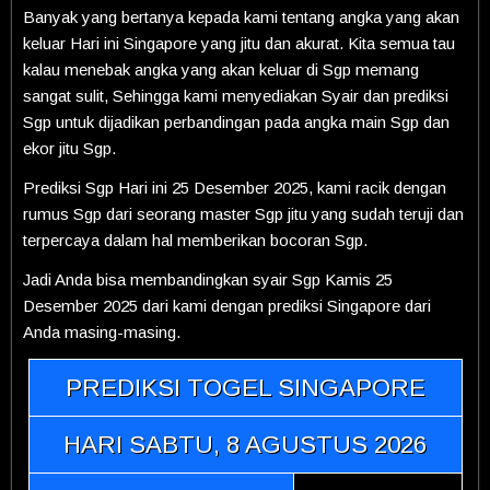
Banyak yang bertanya kepada kami tentang angka yang akan
keluar Hari ini Singapore yang jitu dan akurat. Kita semua tau
kalau menebak angka yang akan keluar di Sgp memang
sangat sulit, Sehingga kami menyediakan Syair dan prediksi
Sgp untuk dijadikan perbandingan pada angka main Sgp dan
ekor jitu Sgp.
Prediksi Sgp Hari ini 25 Desember 2025, kami racik dengan
rumus Sgp dari seorang master Sgp jitu yang sudah teruji dan
terpercaya dalam hal memberikan bocoran Sgp.
Jadi Anda bisa membandingkan syair Sgp Kamis 25
Desember 2025 dari kami dengan prediksi Singapore dari
Anda masing-masing.
PREDIKSI TOGEL SINGAPORE
HARI SABTU, 8 AGUSTUS 2026