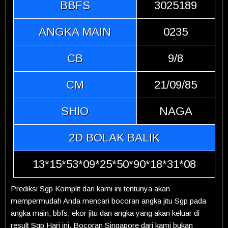
BBFS
3025189
ANGKA MAIN
0235
CB
9/8
CM
21/09/85
SHIO
NAGA
2D BOLAK BALIK
13*15*53*09*25*50*90*18*31*08
Prediksi Sgp Komplit dari kami ini tentunya akan
mempermudah Anda mencari bocoran angka jitu Sgp pada
angka main, bbfs, ekor jitu dan angka yang akan keluar di
result Sgp Hari ini. Bocoran Singapore dari kami bukan