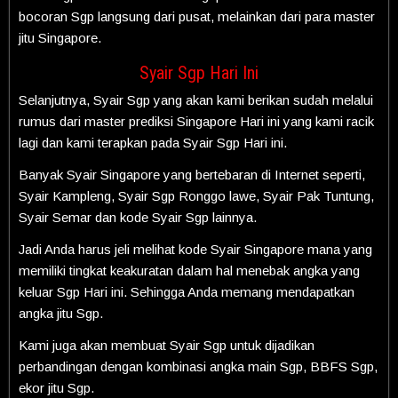
bocoran Sgp langsung dari pusat, melainkan dari para master
jitu Singapore.
Syair Sgp Hari Ini
Selanjutnya, Syair Sgp yang akan kami berikan sudah melalui
rumus dari master prediksi Singapore Hari ini yang kami racik
lagi dan kami terapkan pada Syair Sgp Hari ini.
Banyak Syair Singapore yang bertebaran di Internet seperti,
Syair Kampleng, Syair Sgp Ronggo lawe, Syair Pak Tuntung,
Syair Semar dan kode Syair Sgp lainnya.
Jadi Anda harus jeli melihat kode Syair Singapore mana yang
memiliki tingkat keakuratan dalam hal menebak angka yang
keluar Sgp Hari ini. Sehingga Anda memang mendapatkan
angka jitu Sgp.
Kami juga akan membuat Syair Sgp untuk dijadikan
perbandingan dengan kombinasi angka main Sgp, BBFS Sgp,
ekor jitu Sgp.