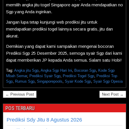
memilih angka jitu togel Singapore agar Anda mendapatkan no
Sgp yang Anda inginkan.
Jangan lupa tetap kunjungi web prediksi jitu untuk
mendapatkan prediksi togel lainnya secara gratis, jitu dan
akurat.
Demikian yang dapat kami sampaikan mengenai bocoran
Prediksi Sgp 25 Desember 2025, semoga syair Sgp dari kami
dapat memberikan JP kepada Anda semua. Salam satu Hobi!
Tag:
Angka jitu Sgp
,
Angka Sgp Hari Ini
,
Bocoran Sgp
,
Kode Sgp
Mbah Semar
,
Prediksi Syair Sgp
,
Prediksi Togel Sgp
,
Prediksi Top
Sgp
,
Rumus Sgp
,
Singaporepools
,
Syair Kode Sgp
,
Syair Sgp Opesia
← Previous Post
Next Post →
POS TERBARU
Prediksi Sdy Jitu 8 Agustus 2026