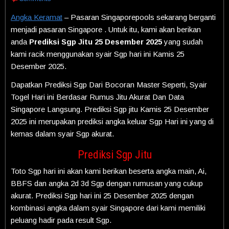
Angka Keramat
– Pasaran Singaporepools sekarang berganti
menjadi pasaran Singapore . Untuk itu, kami akan berikan
anda
Prediksi Sgp Jitu 25 Desember 2025
yang sudah
kami racik menggunakan syair Sgp hari ini Kamis 25
Desember 2025.
Dapatkan Prediksi Sgp Dari Bocoran Master Seperti, Syair
Togel Hari ini Berdasar Rumus Jitu Akurat Dan Data
Singapore Langsung. Prediksi Sgp jitu Kamis 25 Desember
2025 ini merupakan prediksi angka keluar Sgp Hari ini yang di
kemas dalam syair Sgp akurat.
Prediksi Sgp Jitu
Toto Sgp hari ini akan kami berikan beserta angka main, Ai,
BBFS dan angka 2d 3d Sgp dengan rumusan yang cukup
akurat. Prediksi Sgp hari ini 25 Desember 2025 dengan
kombinasi angka dalam syair Singapore dari kami memiliki
peluang hadir pada result Sgp.