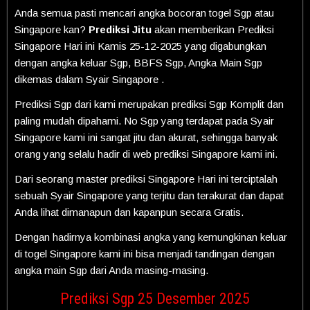
Anda semua pasti mencari angka bocoran togel Sgp atau
Singapore kan?
Prediksi Jitu
akan memberikan Prediksi
Singapore Hari ini Kamis 25-12-2025 yang digabungkan
dengan angka keluar Sgp, BBFS Sgp, Angka Main Sgp
dikemas dalam Syair Singapore .
Prediksi Sgp dari kami merupakan prediksi Sgp Komplit dan
paling mudah dipahami. No Sgp yang terdapat pada Syair
Singapore kami ini sangat jitu dan akurat, sehingga banyak
orang yang selalu hadir di web prediksi Singapore kami ini.
Dari seorang master prediksi Singapore Hari ini terciptalah
sebuah Syair Singapore yang terjitu dan terakurat dan dapat
Anda lihat dimanapun dan kapanpun secara Gratis.
Dengan hadirnya kombinasi angka yang kemungkinan keluar
di togel Singapore kami ini bisa menjadi tandingan dengan
angka main Sgp dari Anda masing-masing.
Prediksi Sgp 25 Desember 2025