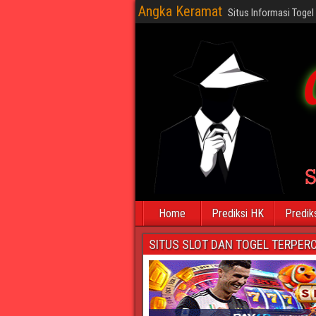
Angka Keramat
Situs Informasi Togel
Home
Prediksi HK
Predik
SITUS SLOT DAN TOGEL TERPERCAY