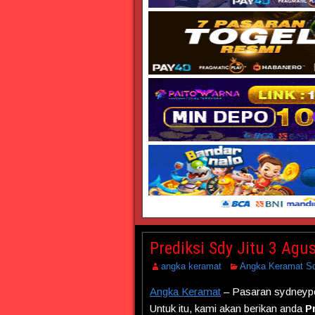
Prediksi Sdy Jitu 3 Agu
angka keramat
Angka Keramat S
Angka Keramat
– Pasaran sydneypoo
Untuk itu, kami akan berikan anda
P