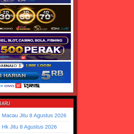
BARU
i Macau Jitu 8 Agustus 2026
i Hk Jitu 8 Agustus 2026