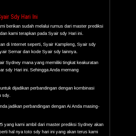
yair Sdy Hari Ini
mi berikan sudah melalui rumus dari master prediksi
 dan kami terapkan pada Syair sdy Hari ini.
n di Internet seperti, Syair Kampleng, Syair sdy
air Semar dan kode Syair sdy lainnya.
yair Sydney mana yang memiliki tingkat keakuratan
ar sdy Hari ini. Sehingga Anda memang
untuk dijadikan perbandingan dengan kombinasi
u sdy.
n Anda jadikan perbandingan dengan Ai Anda masing-
5 yang kami ambil dari master prediksi Sydney akan
erti hal nya toto sdy hari ini yang akan terus kami