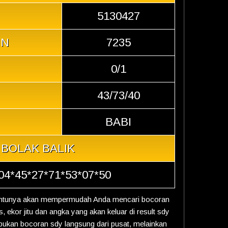
5130427
IN
7235
0/1
43/73/40
BABI
 BOLAK BALIK
04*45*27*71*53*07*50
i tentunya akan mempermudah Anda mencari bocoran
, ekor jitu dan angka yang akan keluar di result sdy
 bukan bocoran sdy langsung dari pusat, melainkan