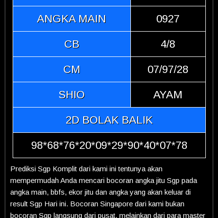
ANGKA MAIN
0927
CB
4/8
CM
07/97/28
SHIO
AYAM
2D BOLAK BALIK
98*68*76*20*09*29*90*40*07*78
Prediksi Sgp Komplit dari kami ini tentunya akan
mempermudah Anda mencari bocoran angka jitu Sgp pada
angka main, bbfs, ekor jitu dan angka yang akan keluar di
result Sgp Hari ini. Bocoran Singapore dari kami bukan
bocoran Sgp langsung dari pusat, melainkan dari para master