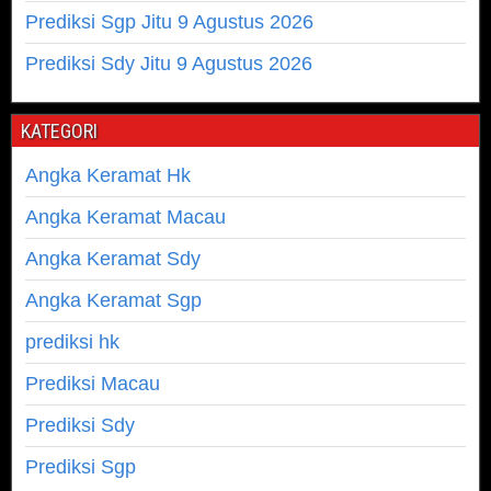
Prediksi Sgp Jitu 9 Agustus 2026
Prediksi Sdy Jitu 9 Agustus 2026
KATEGORI
Angka Keramat Hk
Angka Keramat Macau
Angka Keramat Sdy
Angka Keramat Sgp
prediksi hk
Prediksi Macau
Prediksi Sdy
Prediksi Sgp