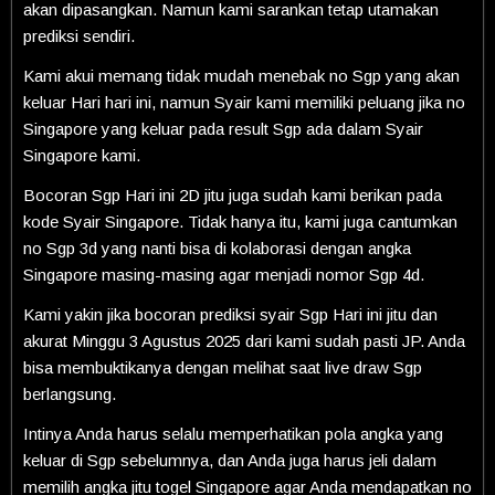
akan dipasangkan. Namun kami sarankan tetap utamakan
prediksi sendiri.
Kami akui memang tidak mudah menebak no Sgp yang akan
keluar Hari hari ini, namun Syair kami memiliki peluang jika no
Singapore yang keluar pada result Sgp ada dalam Syair
Singapore kami.
Bocoran Sgp Hari ini 2D jitu juga sudah kami berikan pada
kode Syair Singapore. Tidak hanya itu, kami juga cantumkan
no Sgp 3d yang nanti bisa di kolaborasi dengan angka
Singapore masing-masing agar menjadi nomor Sgp 4d.
Kami yakin jika bocoran prediksi syair Sgp Hari ini jitu dan
akurat Minggu 3 Agustus 2025 dari kami sudah pasti JP. Anda
bisa membuktikanya dengan melihat saat live draw Sgp
berlangsung.
Intinya Anda harus selalu memperhatikan pola angka yang
keluar di Sgp sebelumnya, dan Anda juga harus jeli dalam
memilih angka jitu togel Singapore agar Anda mendapatkan no