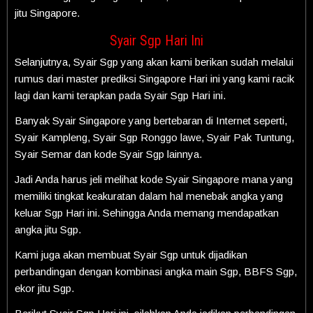
jitu Singapore.
Syair Sgp Hari Ini
Selanjutnya, Syair Sgp yang akan kami berikan sudah melalui
rumus dari master prediksi Singapore Hari ini yang kami racik
lagi dan kami terapkan pada Syair Sgp Hari ini.
Banyak Syair Singapore yang bertebaran di Internet seperti,
Syair Kampleng, Syair Sgp Ronggo lawe, Syair Pak Tuntung,
Syair Semar dan kode Syair Sgp lainnya.
Jadi Anda harus jeli melihat kode Syair Singapore mana yang
memiliki tingkat keakuratan dalam hal menebak angka yang
keluar Sgp Hari ini. Sehingga Anda memang mendapatkan
angka jitu Sgp.
Kami juga akan membuat Syair Sgp untuk dijadikan
perbandingan dengan kombinasi angka main Sgp, BBFS Sgp,
ekor jitu Sgp.