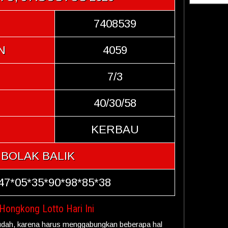
7408539
N
4059
7/3
40/30/58
KERBAU
 BOLAK BALIK
47*05*35*90*98*85*38
 Hongkong Lotto Hari Ini
dah, karena harus menggabungkan beberapa hal