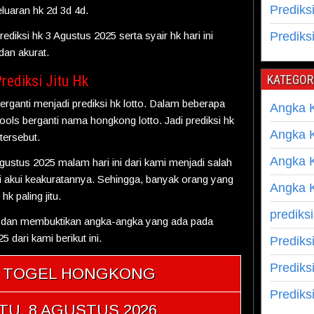
Prediks
luaran hk 2d 3d 4d.
rediksi hk 3 Agustus 2025 serta syair hk hari ini
Prediks
dan akurat.
rediksi Jitu Hk
KATEGOR
berganti menjadi prediksi hk lotto. Dalam beberapa
Angka 
ols berganti nama hongkong lotto. Jadi prediksi hk
Angka 
tersebut.
Angka 
gustus 2025 malam hari ini dari kami menjadi salah
di akui keakuratannya. Sehingga, banyak orang yang
Angka 
hk paling jitu.
prediksi
ut dan membuktikan angka-angka yang ada pada
5 dari kami berikut ini.
Prediks
Prediks
I TOGEL HONGKONG
Prediks
TU, 8 AGUSTUS 2026