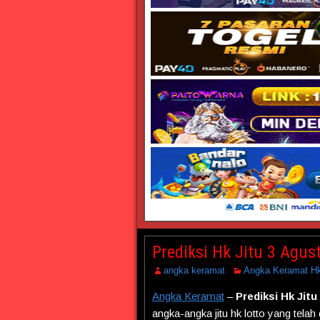
Prediksi Hk Jitu 3 Agus
angka keramat
Angka Keramat H
Angka Keramat
–
Prediksi Hk
Jitu
angka-angka jitu hk lotto yang telah 