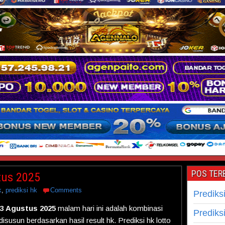
POS TER
tus 2025
k
,
prediksi hk
Comments
Prediks
 3 Agustus 2025
malam hari ini adalah kombinasi
Prediks
disusun berdasarkan hasil result hk. Prediksi hk lotto