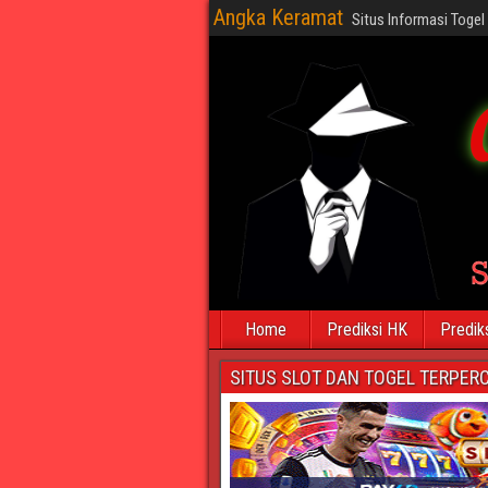
Angka Keramat
Situs Informasi Togel
Home
Prediksi HK
Predik
SITUS SLOT DAN TOGEL TERPERCAY