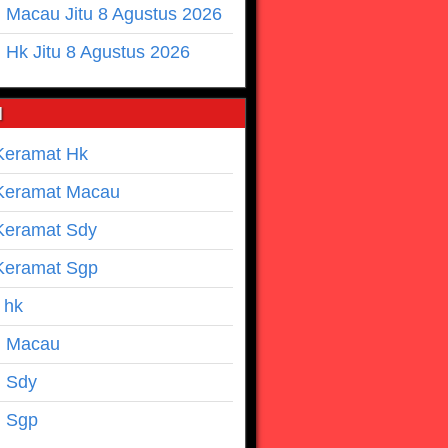
i Macau Jitu 8 Agustus 2026
i Hk Jitu 8 Agustus 2026
I
Keramat Hk
Keramat Macau
Keramat Sdy
Keramat Sgp
 hk
i Macau
i Sdy
i Sgp