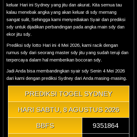
keluar Hari ini Sydney yang jitu dan akurat. Kita semua tau
kalau menebak angka yang akan keluar di sdy memang
sangat sulit, Sehingga kami menyediakan Syair dan prediksi
sdy untuk dijadikan perbandingan pada angka main sdy dan
ekor jitu sdy.
Prediksi sdy lotto Hari ini 4 Mei 2026, kami racik dengan
rumus sdy dari seorang master sdy jitu yang sudah teruji dan
terpercaya dalam hal memberikan bocoran sdy.
Jadi Anda bisa membandingkan syair sdy Senin 4 Mei 2026
dari kami dengan prediksi Sydney dari Anda masing-masing.
PREDIKSI TOGEL SYDNEY
HARI SABTU, 8 AGUSTUS 2026
BBFS
9351864