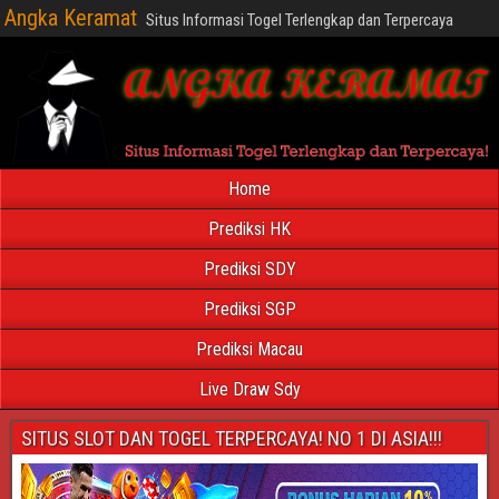
Angka Keramat
Situs Informasi Togel Terlengkap dan Terpercaya
Home
Prediksi HK
Prediksi SDY
Prediksi SGP
Prediksi Macau
Live Draw Sdy
SITUS SLOT DAN TOGEL TERPERCAYA! NO 1 DI ASIA!!!