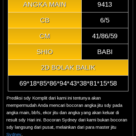
ANGKA MAIN
9413
CB
6/5
CM
41/86/59
SHIO
BABI
2D BOLAK BALIK
69*18*85*86*94*43*38*81*15*58
Prediksi sdy Komplit dari kami ini tentunya akan
mempermudah Anda mencari bocoran angka jitu sdy pada
angka main, bbfs, ekor jitu dan angka yang akan keluar di
result sdy Hari ini. Bocoran Sydney dari kami bukan bocoran
sdy langsung dari pusat, melainkan dari para master jitu
Sydney
.