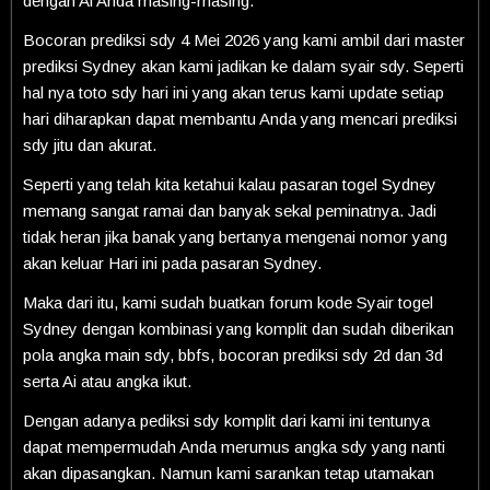
dengan Ai Anda masing-masing.
Bocoran prediksi sdy 4 Mei 2026 yang kami ambil dari master
prediksi Sydney akan kami jadikan ke dalam syair sdy. Seperti
hal nya toto sdy hari ini yang akan terus kami update setiap
hari diharapkan dapat membantu Anda yang mencari prediksi
sdy jitu dan akurat.
Seperti yang telah kita ketahui kalau pasaran togel Sydney
memang sangat ramai dan banyak sekal peminatnya. Jadi
tidak heran jika banak yang bertanya mengenai nomor yang
akan keluar Hari ini pada pasaran Sydney.
Maka dari itu, kami sudah buatkan forum kode Syair togel
Sydney dengan kombinasi yang komplit dan sudah diberikan
pola angka main sdy, bbfs, bocoran prediksi sdy 2d dan 3d
serta Ai atau angka ikut.
Dengan adanya pediksi sdy komplit dari kami ini tentunya
dapat mempermudah Anda merumus angka sdy yang nanti
akan dipasangkan. Namun kami sarankan tetap utamakan