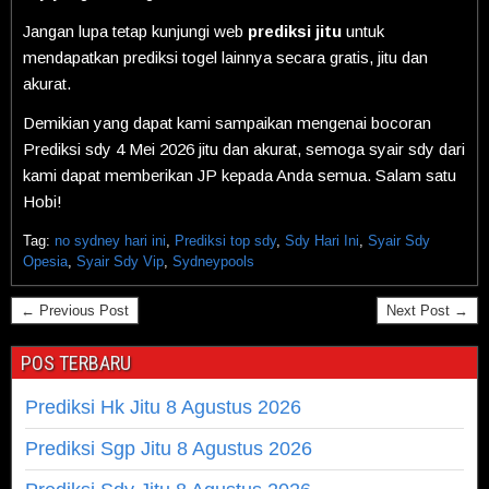
Jangan lupa tetap kunjungi web
prediksi jitu
untuk
mendapatkan prediksi togel lainnya secara gratis, jitu dan
akurat.
Demikian yang dapat kami sampaikan mengenai bocoran
Prediksi sdy 4 Mei 2026 jitu dan akurat, semoga syair sdy dari
kami dapat memberikan JP kepada Anda semua. Salam satu
Hobi!
Tag:
no sydney hari ini
,
Prediksi top sdy
,
Sdy Hari Ini
,
Syair Sdy
Opesia
,
Syair Sdy Vip
,
Sydneypools
← Previous Post
Next Post →
POS TERBARU
Prediksi Hk Jitu 8 Agustus 2026
Prediksi Sgp Jitu 8 Agustus 2026