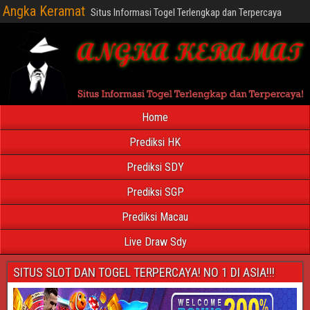
Angka Keramat
Situs Informasi Togel Terlengkap dan Terpercaya
Home
Prediksi HK
Prediksi SDY
Prediksi SGP
Prediksi Macau
Live Draw Sdy
SITUS SLOT DAN TOGEL TERPERCAYA! NO 1 DI ASIA!!!