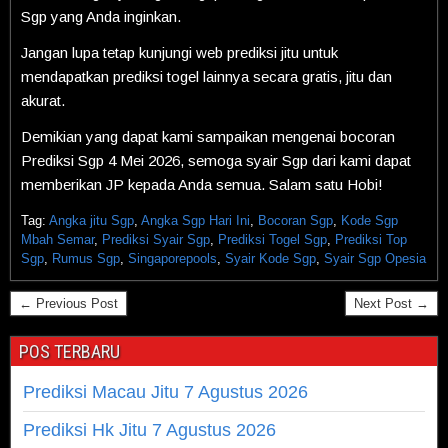
Sgp yang Anda inginkan.
Jangan lupa tetap kunjungi web prediksi jitu untuk
mendapatkan prediksi togel lainnya secara gratis, jitu dan
akurat.
Demikian yang dapat kami sampaikan mengenai bocoran
Prediksi Sgp 4 Mei 2026, semoga syair Sgp dari kami dapat
memberikan JP kepada Anda semua. Salam satu Hobi!
Tag:
Angka jitu Sgp
,
Angka Sgp Hari Ini
,
Bocoran Sgp
,
Kode Sgp
Mbah Semar
,
Prediksi Syair Sgp
,
Prediksi Togel Sgp
,
Prediksi Top
Sgp
,
Rumus Sgp
,
Singaporepools
,
Syair Kode Sgp
,
Syair Sgp Opesia
← Previous Post
Next Post →
POS TERBARU
Prediksi Macau Jitu 7 Agustus 2026
Prediksi Hk Jitu 7 Agustus 2026