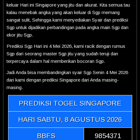
keluar Hari ini Singapore yang jitu dan akurat. Kita semua tau
kalau menebak angka yang akan keluar di Sgp memang
sangat sulit, Sehingga kami menyediakan Syair dan prediksi
Sgp untuk dijadikan perbandingan pada angka main Sgp dan
ekor jitu Sgp.
Prediksi Sgp Hari ini 4 Mei 2026, kami racik dengan rumus
Sgp dari seorang master Sgp jitu yang sudah teruji dan
terpercaya dalam hal memberikan bocoran Sgp.
Jadi Anda bisa membandingkan syair Sgp Senin 4 Mei 2026
dari kami dengan prediksi Singapore dari Anda masing-
masing.
PREDIKSI TOGEL SINGAPORE
HARI SABTU, 8 AGUSTUS 2026
BBFS
9854371