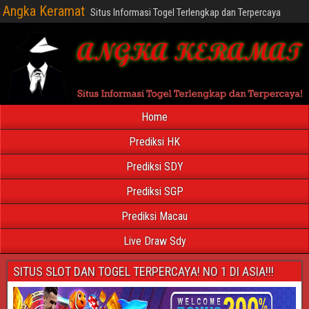
Angka Keramat
Situs Informasi Togel Terlengkap dan Terpercaya
Home
Prediksi HK
Prediksi SDY
Prediksi SGP
Prediksi Macau
Live Draw Sdy
SITUS SLOT DAN TOGEL TERPERCAYA! NO 1 DI ASIA!!!