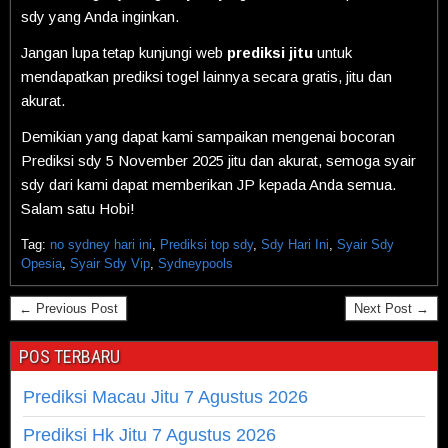
sdy yang Anda inginkan.
Jangan lupa tetap kunjungi web
prediksi jitu
untuk
mendapatkan prediksi togel lainnya secara gratis, jitu dan
akurat.
Demikian yang dapat kami sampaikan mengenai bocoran
Prediksi sdy 5 November 2025 jitu dan akurat, semoga syair
sdy dari kami dapat memberikan JP kepada Anda semua.
Salam satu Hobi!
Tag:
no sydney hari ini
,
Prediksi top sdy
,
Sdy Hari Ini
,
Syair Sdy
Opesia
,
Syair Sdy Vip
,
Sydneypools
← Previous Post
Next Post →
POS TERBARU
Prediksi Macau Jitu 7 Agustus 2026
Prediksi Hk Jitu 7 Agustus 2026