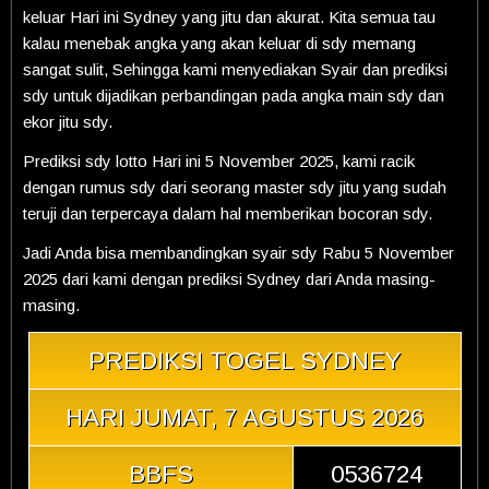
keluar Hari ini Sydney yang jitu dan akurat. Kita semua tau
kalau menebak angka yang akan keluar di sdy memang
sangat sulit, Sehingga kami menyediakan Syair dan prediksi
sdy untuk dijadikan perbandingan pada angka main sdy dan
ekor jitu sdy.
Prediksi sdy lotto Hari ini 5 November 2025, kami racik
dengan rumus sdy dari seorang master sdy jitu yang sudah
teruji dan terpercaya dalam hal memberikan bocoran sdy.
Jadi Anda bisa membandingkan syair sdy Rabu 5 November
2025 dari kami dengan prediksi Sydney dari Anda masing-
masing.
PREDIKSI TOGEL SYDNEY
HARI JUMAT, 7 AGUSTUS 2026
BBFS
0536724