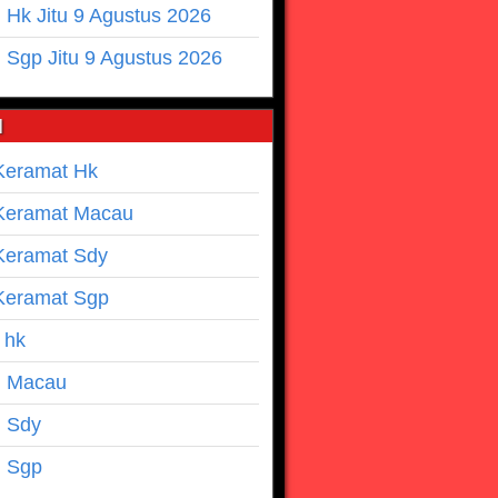
i Hk Jitu 9 Agustus 2026
i Sgp Jitu 9 Agustus 2026
I
Keramat Hk
Keramat Macau
Keramat Sdy
Keramat Sgp
 hk
i Macau
i Sdy
i Sgp