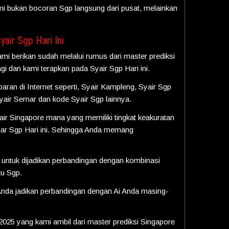
ami bukan bocoran Sgp langsung dari pusat, melainkan
yair Sgp Hari Ini
mi berikan sudah melalui rumus dari master prediksi
agi dan kami terapkan pada Syair Sgp Hari ini.
ran di Internet seperti, Syair Kampleng, Syair Sgp
yair Semar dan kode Syair Sgp lainnya.
yair Singapore mana yang memiliki tingkat keakuratan
ar Sgp Hari ini. Sehingga Anda memang
untuk dijadikan perbandingan dengan kombinasi
tu Sgp.
n Anda jadikan perbandingan dengan Ai Anda masing-
025 yang kami ambil dari master prediksi Singapore