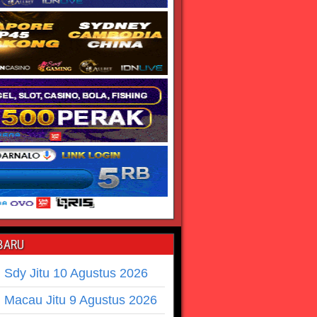
BARU
i Sdy Jitu 10 Agustus 2026
i Macau Jitu 9 Agustus 2026