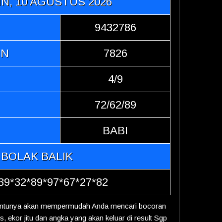
IN, 10 AGUSTUS 2026
9432786
IN
7826
4/9
72/62/89
BABI
 BOLAK BALIK
39*32*89*97*67*27*82
i tentunya akan mempermudah Anda mencari bocoran
, ekor jitu dan angka yang akan keluar di result Sgp