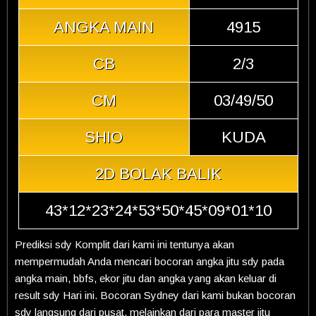
ANGKA MAIN
4915
CB
2/3
CM
03/49/50
SHIO
KUDA
2D BOLAK BALIK
43*12*23*24*53*50*45*09*01*10
Prediksi sdy Komplit dari kami ini tentunya akan
mempermudah Anda mencari bocoran angka jitu sdy pada
angka main, bbfs, ekor jitu dan angka yang akan keluar di
result sdy Hari ini. Bocoran Sydney dari kami bukan bocoran
sdy langsung dari pusat, melainkan dari para master jitu