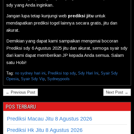
sdy yang Anda inginkan.
Jangan lupa tetap kunjungi web
prediksi jitu
untuk
mendapatkan prediksi togel lainnya secara gratis, jitu dan
akurat.
Demikian yang dapat kami sampaikan mengenai bocoran
Prediksi sdy 6 Agustus 2025 jitu dan akurat, semoga syair sdy
dari kami dapat memberikan JP kepada Anda semua. Salam
satu Hobi!
Tag:
no sydney hari ini
,
Prediksi top sdy
,
Sdy Hari Ini
,
Syair Sdy
Opesia
,
Syair Sdy Vip
,
Sydneypools
← Previous Post
Next Post →
POS TERBARU
Prediksi Macau Jitu 8 Agustus 2026
Prediksi Hk Jitu 8 Agustus 2026