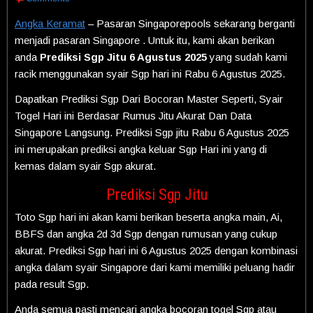
Angka Keramat
– Pasaran Singaporepools sekarang berganti
menjadi pasaran Singapore . Untuk itu, kami akan berikan
anda
Prediksi Sgp Jitu 6 Agustus 2025
yang sudah kami
racik menggunakan syair Sgp hari ini Rabu 6 Agustus 2025.
Dapatkan Prediksi Sgp Dari Bocoran Master Seperti, Syair
Togel Hari ini Berdasar Rumus Jitu Akurat Dan Data
Singapore Langsung. Prediksi Sgp jitu Rabu 6 Agustus 2025
ini merupakan prediksi angka keluar Sgp Hari ini yang di
kemas dalam syair Sgp akurat.
Prediksi Sgp Jitu
Toto Sgp hari ini akan kami berikan beserta angka main, Ai,
BBFS dan angka 2d 3d Sgp dengan rumusan yang cukup
akurat. Prediksi Sgp hari ini 6 Agustus 2025 dengan kombinasi
angka dalam syair Singapore dari kami memiliki peluang hadir
pada result Sgp.
Anda semua pasti mencari angka bocoran togel Sgp atau