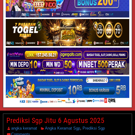
Prediksi Sgp Jitu 6 Agustus 2025
angka keramat
Angka Keramat Sgp
,
Prediksi Sgp
Comments