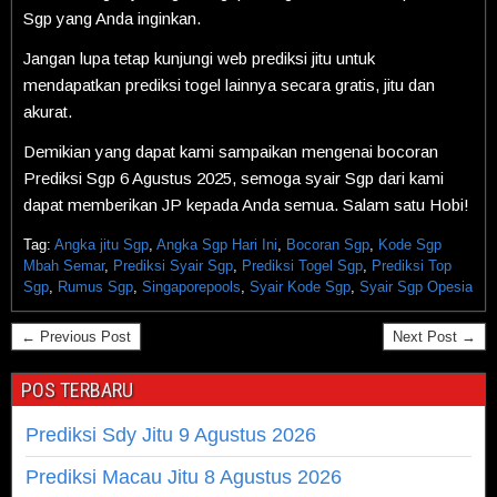
Sgp yang Anda inginkan.
Jangan lupa tetap kunjungi web prediksi jitu untuk
mendapatkan prediksi togel lainnya secara gratis, jitu dan
akurat.
Demikian yang dapat kami sampaikan mengenai bocoran
Prediksi Sgp 6 Agustus 2025, semoga syair Sgp dari kami
dapat memberikan JP kepada Anda semua. Salam satu Hobi!
Tag:
Angka jitu Sgp
,
Angka Sgp Hari Ini
,
Bocoran Sgp
,
Kode Sgp
Mbah Semar
,
Prediksi Syair Sgp
,
Prediksi Togel Sgp
,
Prediksi Top
Sgp
,
Rumus Sgp
,
Singaporepools
,
Syair Kode Sgp
,
Syair Sgp Opesia
← Previous Post
Next Post →
POS TERBARU
Prediksi Sdy Jitu 9 Agustus 2026
Prediksi Macau Jitu 8 Agustus 2026