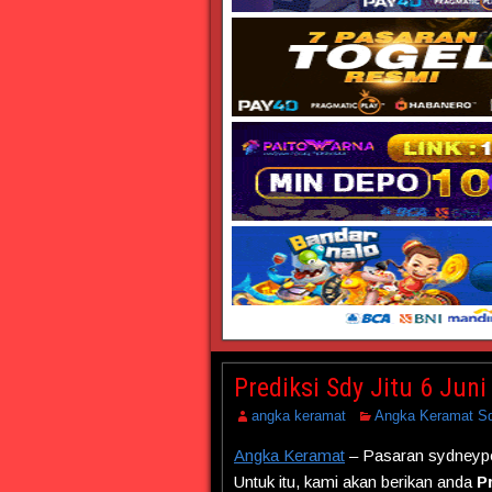
Prediksi Sdy Jitu 6 Jun
angka keramat
Angka Keramat S
Angka Keramat
– Pasaran sydneypoo
Untuk itu, kami akan berikan anda
P