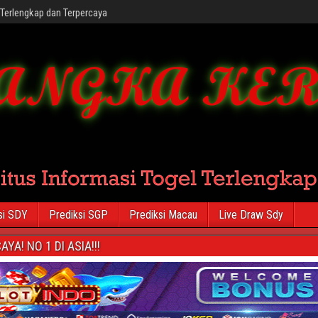
 Terlengkap dan Terpercaya
si SDY
Prediksi SGP
Prediksi Macau
Live Draw Sdy
A! NO 1 DI ASIA!!!