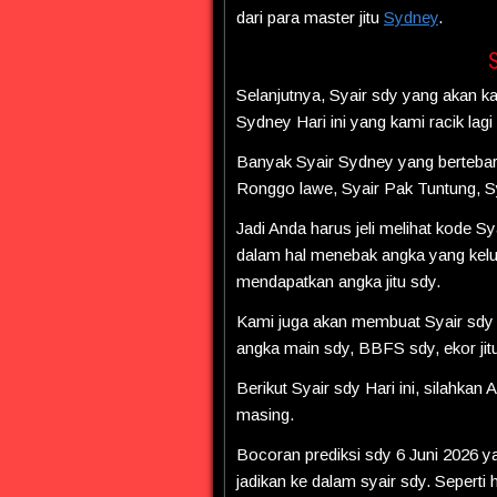
dari para master jitu
Sydney
.
S
Selanjutnya, Syair sdy yang akan ka
Sydney Hari ini yang kami racik lagi
Banyak Syair Sydney yang bertebara
Ronggo lawe, Syair Pak Tuntung, Sy
Jadi Anda harus jeli melihat kode S
dalam hal menebak angka yang kelu
mendapatkan angka jitu sdy.
Kami juga akan membuat Syair sdy 
angka main sdy, BBFS sdy, ekor jit
Berikut Syair sdy Hari ini, silahka
masing.
Bocoran prediksi sdy 6 Juni 2026 y
jadikan ke dalam syair sdy. Seperti 