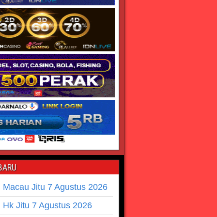
BARU
i Macau Jitu 7 Agustus 2026
i Hk Jitu 7 Agustus 2026