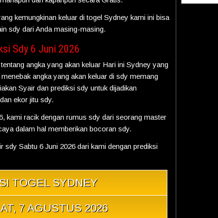
ng kemungkinan keluar di togel Sydney kami ini bisa
in sdy dari Anda masing-masing.
ksi Sdy 6 Juni 2026
tentang angka yang akan keluar Hari ini Sydney yang
lau menebak angka yang akan keluar di sdy memang
akan Syair dan prediksi sdy untuk dijadikan
an ekor jitu sdy.
2026, kami racik dengan rumus sdy dari seorang master
percaya dalam hal memberikan bocoran sdy.
 sdy Sabtu 6 Juni 2026 dari kami dengan prediksi
SI TOGEL SYDNEY
AT, 7 AGUSTUS 2026