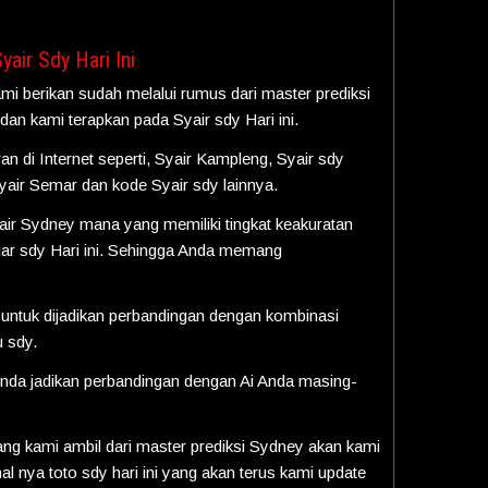
yair Sdy Hari Ini
mi berikan sudah melalui rumus dari master prediksi
 dan kami terapkan pada Syair sdy Hari ini.
n di Internet seperti, Syair Kampleng, Syair sdy
air Semar dan kode Syair sdy lainnya.
yair Sydney mana yang memiliki tingkat keakuratan
ar sdy Hari ini. Sehingga Anda memang
untuk dijadikan perbandingan dengan kombinasi
u sdy.
n Anda jadikan perbandingan dengan Ai Anda masing-
ang kami ambil dari master prediksi Sydney akan kami
hal nya toto sdy hari ini yang akan terus kami update