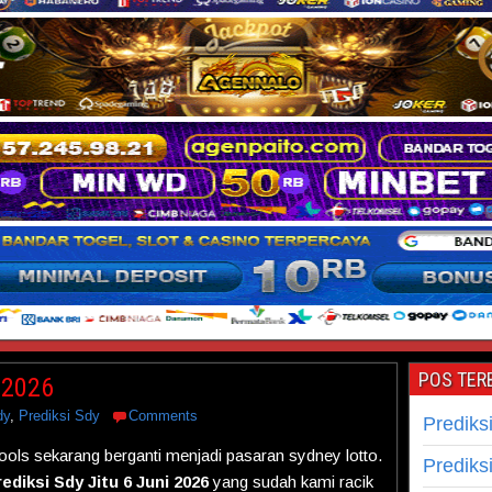
POS TER
i 2026
dy
,
Prediksi Sdy
Comments
Prediks
ls sekarang berganti menjadi pasaran sydney lotto.
Prediks
rediksi Sdy Jitu 6 Juni 2026
yang sudah kami racik