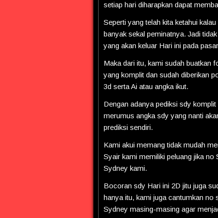
setiap hari diharapkan dapat memban
Seperti yang telah kita ketahui ka
banyak sekal peminatnya. Jadi tida
yang akan keluar Hari ini pada pas
Maka dari itu, kami sudah buatkan 
yang komplit dan sudah diberikan p
3d serta Ai atau angka ikut.
Dengan adanya pediksi sdy komplit
merumus angka sdy yang nanti aka
prediksi sendiri.
Kami akui memang tidak mudah mene
Syair kami memiliki peluang jika no
Sydney kami.
Bocoran sdy Hari ini 2D jitu juga s
hanya itu, kami juga cantumkan no 
Sydney masing-masing agar menjad