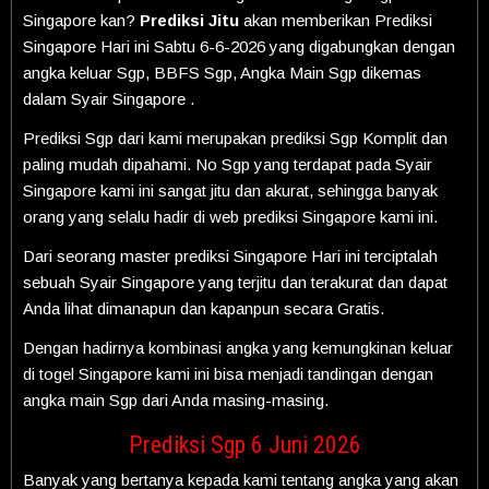
Singapore kan?
Prediksi Jitu
akan memberikan Prediksi
Singapore Hari ini Sabtu 6-6-2026 yang digabungkan dengan
angka keluar Sgp, BBFS Sgp, Angka Main Sgp dikemas
dalam Syair Singapore .
Prediksi Sgp dari kami merupakan prediksi Sgp Komplit dan
paling mudah dipahami. No Sgp yang terdapat pada Syair
Singapore kami ini sangat jitu dan akurat, sehingga banyak
orang yang selalu hadir di web prediksi Singapore kami ini.
Dari seorang master prediksi Singapore Hari ini terciptalah
sebuah Syair Singapore yang terjitu dan terakurat dan dapat
Anda lihat dimanapun dan kapanpun secara Gratis.
Dengan hadirnya kombinasi angka yang kemungkinan keluar
di togel Singapore kami ini bisa menjadi tandingan dengan
angka main Sgp dari Anda masing-masing.
Prediksi Sgp 6 Juni 2026
Banyak yang bertanya kepada kami tentang angka yang akan