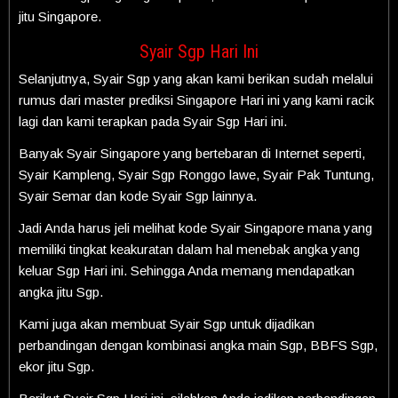
jitu Singapore.
Syair Sgp Hari Ini
Selanjutnya, Syair Sgp yang akan kami berikan sudah melalui
rumus dari master prediksi Singapore Hari ini yang kami racik
lagi dan kami terapkan pada Syair Sgp Hari ini.
Banyak Syair Singapore yang bertebaran di Internet seperti,
Syair Kampleng, Syair Sgp Ronggo lawe, Syair Pak Tuntung,
Syair Semar dan kode Syair Sgp lainnya.
Jadi Anda harus jeli melihat kode Syair Singapore mana yang
memiliki tingkat keakuratan dalam hal menebak angka yang
keluar Sgp Hari ini. Sehingga Anda memang mendapatkan
angka jitu Sgp.
Kami juga akan membuat Syair Sgp untuk dijadikan
perbandingan dengan kombinasi angka main Sgp, BBFS Sgp,
ekor jitu Sgp.