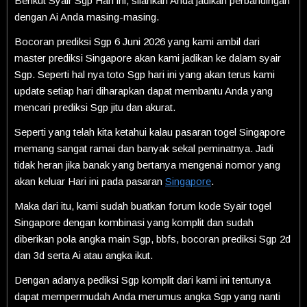
Berikut Syair Sgp Hari ini, silahkan Anda jadikan perbandingan
dengan Ai Anda masing-masing.
Bocoran prediksi Sgp 6 Juni 2026 yang kami ambil dari
master prediksi Singapore akan kami jadikan ke dalam syair
Sgp. Seperti hal nya toto Sgp hari ini yang akan terus kami
update setiap hari diharapkan dapat membantu Anda yang
mencari prediksi Sgp jitu dan akurat.
Seperti yang telah kita ketahui kalau pasaran togel Singapore
memang sangat ramai dan banyak sekal peminatnya. Jadi
tidak heran jika banak yang bertanya mengenai nomor yang
akan keluar Hari ini pada pasaran
Singapore
.
Maka dari itu, kami sudah buatkan forum kode Syair togel
Singapore dengan kombinasi yang komplit dan sudah
diberikan pola angka main Sgp, bbfs, bocoran prediksi Sgp 2d
dan 3d serta Ai atau angka ikut.
Dengan adanya pediksi Sgp komplit dari kami ini tentunya
dapat mempermudah Anda merumus angka Sgp yang nanti