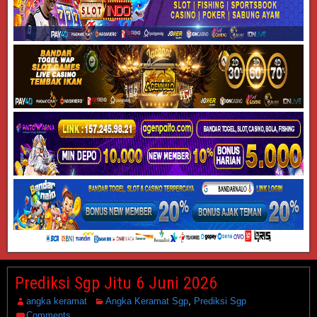
Prediksi Sgp Jitu 6 Juni 2026
angka keramat
Angka Keramat Sgp
,
Prediksi Sgp
Comments