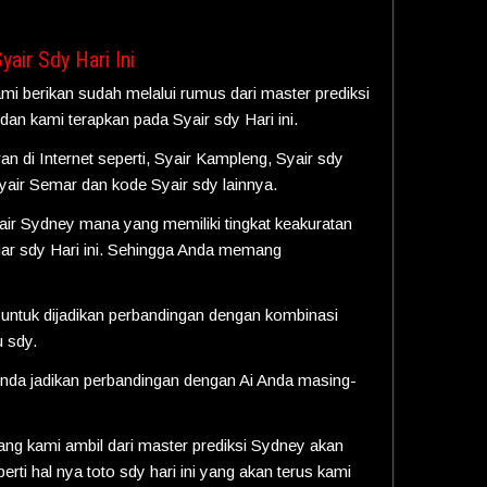
yair Sdy Hari Ini
mi berikan sudah melalui rumus dari master prediksi
 dan kami terapkan pada Syair sdy Hari ini.
n di Internet seperti, Syair Kampleng, Syair sdy
air Semar dan kode Syair sdy lainnya.
yair Sydney mana yang memiliki tingkat keakuratan
ar sdy Hari ini. Sehingga Anda memang
untuk dijadikan perbandingan dengan kombinasi
u sdy.
n Anda jadikan perbandingan dengan Ai Anda masing-
yang kami ambil dari master prediksi Sydney akan
erti hal nya toto sdy hari ini yang akan terus kami