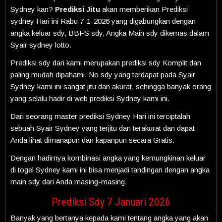
Sydney kan?
Prediksi Jitu
akan memberikan Prediksi
sydney Hari ini Rabu 7-1-2026 yang digabungkan dengan
angka keluar sdy, BBFS sdy, Angka Main sdy dikemas dalam
Syair sydney lotto.
Prediksi sdy dari kami merupakan prediksi sdy Komplit dan
paling mudah dipahami. No sdy yang terdapat pada Syair
Sydney kami ini sangat jitu dan akurat, sehingga banyak orang
yang selalu hadir di web prediksi Sydney kami ini.
Dari seorang master prediksi Sydney Hari ini terciptalah
sebuah Syair Sydney yang terjitu dan terakurat dan dapat
Anda lihat dimanapun dan kapanpun secara Gratis.
Dengan hadirnya kombinasi angka yang kemungkinan keluar
di togel Sydney kami ini bisa menjadi tandingan dengan angka
main sdy dari Anda masing-masing.
Prediksi Sdy 7 Januari 2026
Banyak yang bertanya kepada kami tentang angka yang akan