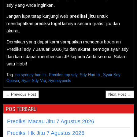
sdy yang Anda inginkan.
Jangan lupa tetap kunjungi web
prediksi jitu
untuk
mendapatkan prediksi togel lainnya secara gratis, jitu dan
akurat.
Demikian yang dapat kami sampaikan mengenai bocoran
Prediksi sdy 7 Januari 2026 jitu dan akurat, semoga syair sdy
dari kami dapat memberikan JP kepada Anda semua. Salam
satu Hobi!
Tag:
no sydney hari ini
,
Prediksi top sdy
,
Sdy Hari Ini
,
Syair Sdy
Opesia
,
Syair Sdy Vip
,
Sydneypools
← Previous Post
Next Post →
POS TERBARU
Prediksi Macau Jitu 7 Agustus 2026
Prediksi Hk Jitu 7 Agustus 2026