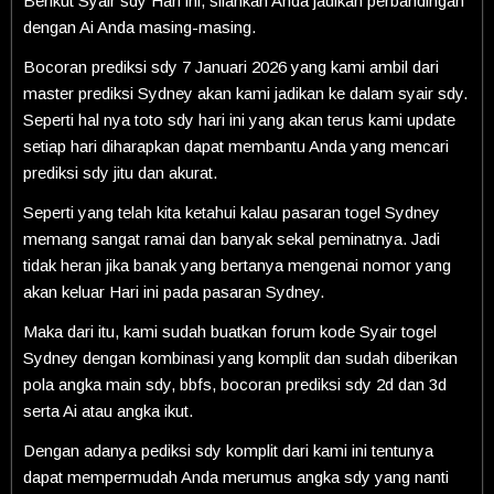
Berikut Syair sdy Hari ini, silahkan Anda jadikan perbandingan
dengan Ai Anda masing-masing.
Bocoran prediksi sdy 7 Januari 2026 yang kami ambil dari
master prediksi Sydney akan kami jadikan ke dalam syair sdy.
Seperti hal nya toto sdy hari ini yang akan terus kami update
setiap hari diharapkan dapat membantu Anda yang mencari
prediksi sdy jitu dan akurat.
Seperti yang telah kita ketahui kalau pasaran togel Sydney
memang sangat ramai dan banyak sekal peminatnya. Jadi
tidak heran jika banak yang bertanya mengenai nomor yang
akan keluar Hari ini pada pasaran Sydney.
Maka dari itu, kami sudah buatkan forum kode Syair togel
Sydney dengan kombinasi yang komplit dan sudah diberikan
pola angka main sdy, bbfs, bocoran prediksi sdy 2d dan 3d
serta Ai atau angka ikut.
Dengan adanya pediksi sdy komplit dari kami ini tentunya
dapat mempermudah Anda merumus angka sdy yang nanti