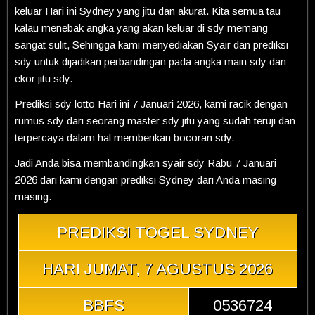
keluar Hari ini Sydney yang jitu dan akurat. Kita semua tau
kalau menebak angka yang akan keluar di sdy memang
sangat sulit, Sehingga kami menyediakan Syair dan prediksi
sdy untuk dijadikan perbandingan pada angka main sdy dan
ekor jitu sdy.
Prediksi sdy lotto Hari ini 7 Januari 2026, kami racik dengan
rumus sdy dari seorang master sdy jitu yang sudah teruji dan
terpercaya dalam hal memberikan bocoran sdy.
Jadi Anda bisa membandingkan syair sdy Rabu 7 Januari
2026 dari kami dengan prediksi Sydney dari Anda masing-
masing.
PREDIKSI TOGEL SYDNEY
HARI JUMAT, 7 AGUSTUS 2026
BBFS
0536724