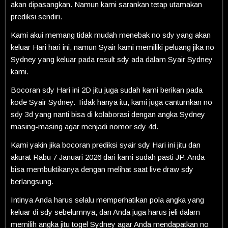
akan dipasangkan. Namun kami sarankan tetap utamakan
prediksi sendiri.
Kami akui memang tidak mudah menebak no sdy yang akan
keluar Hari hari ini, namun Syair kami memiliki peluang jika no
Sydney yang keluar pada result sdy ada dalam Syair Sydney
kami.
Bocoran sdy Hari ini 2D jitu juga sudah kami berikan pada
kode Syair Sydney. Tidak hanya itu, kami juga cantumkan no
sdy 3d yang nanti bisa di kolaborasi dengan angka Sydney
masing-masing agar menjadi nomor sdy 4d.
Kami yakin jika bocoran prediksi syair sdy Hari ini jitu dan
akurat Rabu 7 Januari 2026 dari kami sudah pasti JP. Anda
bisa membuktikanya dengan melihat saat live draw sdy
berlangsung.
Intinya Anda harus selalu memperhatikan pola angka yang
keluar di sdy sebelumnya, dan Anda juga harus jeli dalam
memilih angka jitu togel Sydney agar Anda mendapatkan no