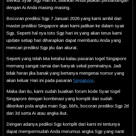
Berikut Syair Sgp Hari ini, silahkan Anda jadikan perbandingan
dengan Ai Anda masing-masing.
Bocoran prediksi Sgp 7 Januari 2026 yang kami ambil dari
master prediksi Singapore akan kami jadikan ke dalam syair
Sgp. Seperti hal nya toto Sgp hari ini yang akan terus kami
update setiap hari diharapkan dapat membantu Anda yang
mencari prediksi Sgp jitu dan akurat.
Seperti yang telah kita ketahui kalau pasaran togel Singapore
memang sangat ramai dan banyak sekal peminatnya. Jadi
tidak heran jika banak yang bertanya mengenai nomor yang
akan keluar Hari ini pada pasaran
Singapore
.
Maka dari itu, kami sudah buatkan forum kode Syair togel
Singapore dengan kombinasi yang komplit dan sudah
diberikan pola angka main Sgp, bbfs, bocoran prediksi Sgp 2d
dan 3d serta Ai atau angka ikut.
Dengan adanya pediksi Sgp komplit dari kami ini tentunya
dapat mempermudah Anda merumus angka Sgp yang nanti