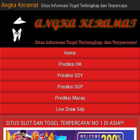
Angka Keramat
Situs Informasi Togel Terlengkap dan Terpercaya
Home
Prediksi HK
Prediksi SDY
Prediksi SGP
Prediksi Macau
Live Draw Sdy
SITUS SLOT DAN TOGEL TERPERCAYA! NO 1 DI ASIA!!!