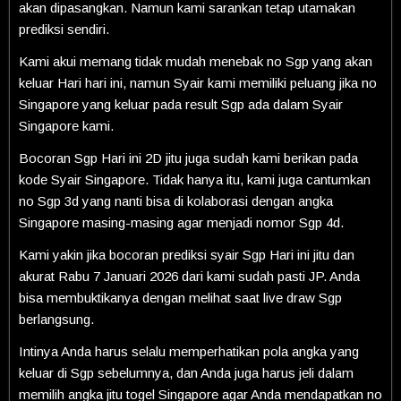
akan dipasangkan. Namun kami sarankan tetap utamakan
prediksi sendiri.
Kami akui memang tidak mudah menebak no Sgp yang akan
keluar Hari hari ini, namun Syair kami memiliki peluang jika no
Singapore yang keluar pada result Sgp ada dalam Syair
Singapore kami.
Bocoran Sgp Hari ini 2D jitu juga sudah kami berikan pada
kode Syair Singapore. Tidak hanya itu, kami juga cantumkan
no Sgp 3d yang nanti bisa di kolaborasi dengan angka
Singapore masing-masing agar menjadi nomor Sgp 4d.
Kami yakin jika bocoran prediksi syair Sgp Hari ini jitu dan
akurat Rabu 7 Januari 2026 dari kami sudah pasti JP. Anda
bisa membuktikanya dengan melihat saat live draw Sgp
berlangsung.
Intinya Anda harus selalu memperhatikan pola angka yang
keluar di Sgp sebelumnya, dan Anda juga harus jeli dalam
memilih angka jitu togel Singapore agar Anda mendapatkan no