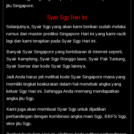
jitu Singapore.
Syair Sgp Hari Ini
Selanjutnya, Syair Sgp yang akan kami berikan sudah melalui
rumus dari master prediksi Singapore Hari ini yang kami racik
lagi dan kami terapkan pada Syair Sgp Hari ini.
Banyak Syair Singapore yang bertebaran di Internet seperti,
Syair Kampleng, Syair Sgp Ronggo lawe, Syair Pak Tuntung,
Syair Semar dan kode Syair Sgp lainnya.
Jadi Anda harus jeli melihat kode Syair Singapore mana yang
memiliki tingkat keakuratan dalam hal menebak angka yang
keluar Sgp Hari ini. Sehingga Anda memang mendapatkan
angka jitu Sgp.
Kami juga akan membuat Syair Sgp untuk dijadikan
perbandingan dengan kombinasi angka main Sgp, BBFS Sgp,
ekor jitu Sgp.