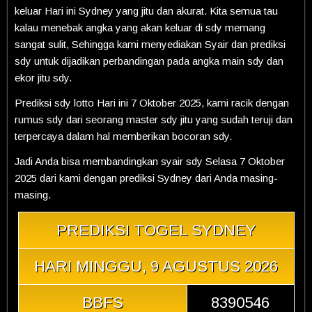
keluar Hari ini Sydney yang jitu dan akurat. Kita semua tau
kalau menebak angka yang akan keluar di sdy memang
sangat sulit, Sehingga kami menyediakan Syair dan prediksi
sdy untuk dijadikan perbandingan pada angka main sdy dan
ekor jitu sdy.
Prediksi sdy lotto Hari ini 7 Oktober 2025, kami racik dengan
rumus sdy dari seorang master sdy jitu yang sudah teruji dan
terpercaya dalam hal memberikan bocoran sdy.
Jadi Anda bisa membandingkan syair sdy Selasa 7 Oktober
2025 dari kami dengan prediksi Sydney dari Anda masing-
masing.
PREDIKSI TOGEL SYDNEY
HARI MINGGU, 9 AGUSTUS 2026
BBFS
8390546