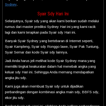
Sydney
.
Syair Sdy Hari Ini
Selanjutnya, Syair sdy yang akan kami berikan sudah melalui
rumus dari master prediksi Sydney Hari ini yang kami racik
lagi dan kami terapkan pada Syair sdy Hari ini.
Banyak Syair Sydney yang bertebaran di Internet seperti,
Syair Kampleng, Syair sdy Ronggo lawe, Syair Pak Tuntung,
Syair Semar dan kode Syair sdy lainnya.
Jadi Anda harus jeli melihat kode Syair Sydney mana yang
memiliki tingkat keakuratan dalam hal menebak angka yang
keluar sdy Hari ini. Sehingga Anda memang mendapatkan
angka jitu sdy.
Kami juga akan membuat Syair sdy untuk dijadikan
perbandingan dengan kombinasi angka main sdy, BBFS sdy,
ekor jitu sdy.