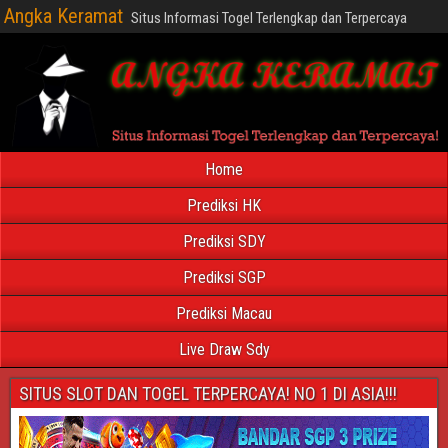
Angka Keramat
Situs Informasi Togel Terlengkap dan Terpercaya
Home
Prediksi HK
Prediksi SDY
Prediksi SGP
Prediksi Macau
Live Draw Sdy
SITUS SLOT DAN TOGEL TERPERCAYA! NO 1 DI ASIA!!!