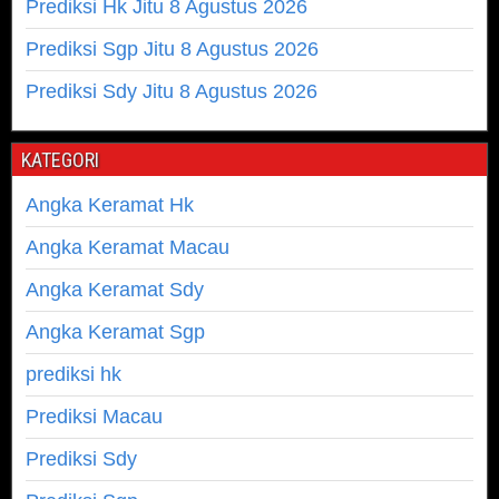
Prediksi Hk Jitu 8 Agustus 2026
Prediksi Sgp Jitu 8 Agustus 2026
Prediksi Sdy Jitu 8 Agustus 2026
KATEGORI
Angka Keramat Hk
Angka Keramat Macau
Angka Keramat Sdy
Angka Keramat Sgp
prediksi hk
Prediksi Macau
Prediksi Sdy