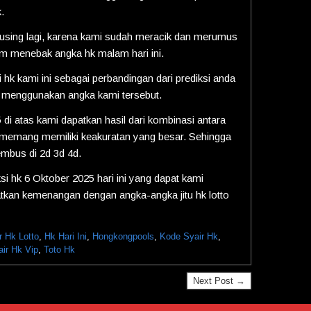
.
pusing lagi, karena kami sudah meracik dan merumus
am menebak angka hk malam hari ini.
 hk kami ini sebagai perbandingan dari prediksi anda
 menggunakan angka kami tersebut.
5 di atas kami dapatkan hasil dari kombinasi antara
ng memang memiliki keakuratan yang besar. Sehingga
embus di 2d 3d 4d.
i hk 6 Oktober 2025 hari ini yang dapat kami
an kemenangan dengan angka-angka jitu hk lotto
r Hk Lotto
,
Hk Hari Ini
,
Hongkongpools
,
Kode Syair Hk
,
air Hk Vip
,
Toto Hk
Next Post →