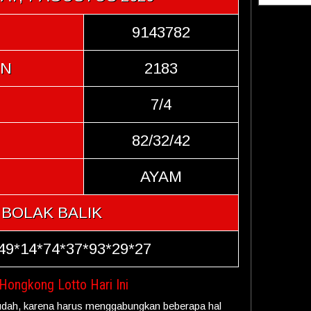
9143782
IN
2183
7/4
82/32/42
AYAM
 BOLAK BALIK
49*14*74*37*93*29*27
 Hongkong Lotto Hari Ini
dah, karena harus menggabungkan beberapa hal