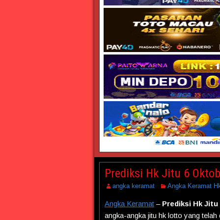
Prediksi Hk Jitu 6 Okto
angka keramat
Angka Keramat H
Angka Keramat
–
Prediksi Hk Jitu
angka-angka jitu hk lotto yang telah 