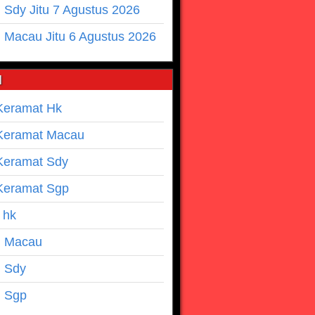
i Sdy Jitu 7 Agustus 2026
i Macau Jitu 6 Agustus 2026
I
Keramat Hk
Keramat Macau
Keramat Sdy
Keramat Sgp
 hk
i Macau
i Sdy
i Sgp