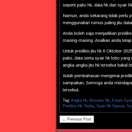
seperti paito hk, data hk dan syair hk
Namun, anda sekarang tidak perlu 
menggunakan rumus paling jitu dal
Anda boleh saja menjadikan prediksi
masing-masing. Asalkan anda tetap
Untuk prediksi jitu hk 6 Oktober 202
paito, data serta syair hk lotto ya
angka-angka jitu hk tersebut bakal t
Itulah pembahasan mengenai prediks
sampaikan. Semoga anda mendapatk
tersebut.
Tag:
Angka hk
,
Bocoran Hk
,
Forum Syai
Prediksi Hk Terjitu
,
Syair Hk Opesia
,
Sy
← Previous Post