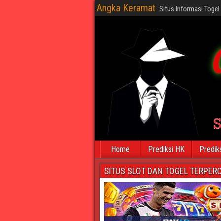
Angka Keramat
Situs Informasi Togel
Home
Prediksi HK
Predik
SITUS SLOT DAN TOGEL TERPERCAY