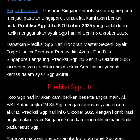
Angka Keramat
– Pasaran Singaporepools sekarang berganti
menjadi pasaran Singapore . Untuk itu, kami akan berikan
anda
Prediksi Sgp Jitu 6 Oktober 2025
yang sudah kami
racik menggunakan syair Sgp hari ini Senin 6 Oktober 2025.
Dapatkan Prediksi Sgp Dari Bocoran Master Seperti, Syair
Togel Hari ini Berdasar Rumus Jitu Akurat Dan Data
Singapore Langsung. Prediksi Sgp jitu Senin 6 Oktober 2025
ini merupakan prediksi angka keluar Sgp Hari ini yang di
kemas dalam syair Sgp akurat.
Prediksi Sgp Jitu
Toto Sgp hari ini akan kami berikan beserta angka main, Ai,
BBFS dan angka 2d 3d Sgp dengan rumusan yang cukup
akurat. Prediksi Sgp hari ini 6 Oktober 2025 dengan kombinasi
angka dalam syair Singapore dari kami memiliki peluang hadir
pada result Sgp.
Anda semua pasti mencari angka bocoran togel Sgp atau