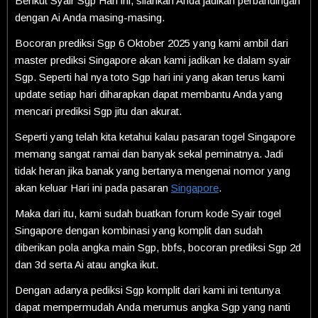
Berikut Syair Sgp Hari ini, silahkan Anda jadikan perbandingan
dengan Ai Anda masing-masing.
Bocoran prediksi Sgp 6 Oktober 2025 yang kami ambil dari
master prediksi Singapore akan kami jadikan ke dalam syair
Sgp. Seperti hal nya toto Sgp hari ini yang akan terus kami
update setiap hari diharapkan dapat membantu Anda yang
mencari prediksi Sgp jitu dan akurat.
Seperti yang telah kita ketahui kalau pasaran togel Singapore
memang sangat ramai dan banyak sekal peminatnya. Jadi
tidak heran jika banak yang bertanya mengenai nomor yang
akan keluar Hari ini pada pasaran
Singapore
.
Maka dari itu, kami sudah buatkan forum kode Syair togel
Singapore dengan kombinasi yang komplit dan sudah
diberikan pola angka main Sgp, bbfs, bocoran prediksi Sgp 2d
dan 3d serta Ai atau angka ikut.
Dengan adanya pediksi Sgp komplit dari kami ini tentunya
dapat mempermudah Anda merumus angka Sgp yang nanti