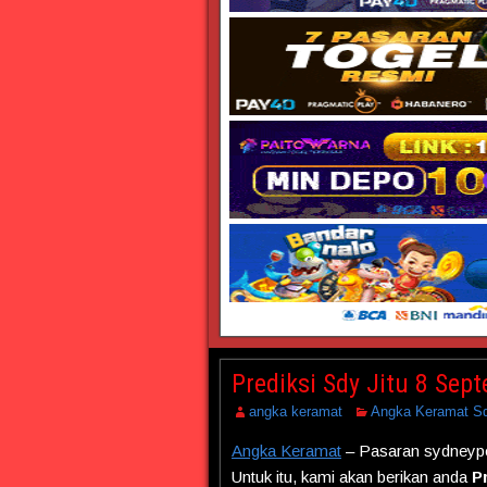
Prediksi Sdy Jitu 8 Sep
angka keramat
Angka Keramat S
Angka Keramat
– Pasaran sydneypoo
Untuk itu, kami akan berikan anda
P