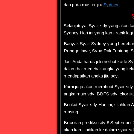
dari para master jitu
Sydney
.
S
Selanjutnya, Syair sdy yang akan ka
Sydney Hari ini yang kami racik lagi
Banyak Syair Sydney yang bertebara
Ronggo lawe, Syair Pak Tuntung, Sy
Jadi Anda harus jeli melihat kode S
dalam hal menebak angka yang kelu
mendapatkan angka jitu sdy.
Kami juga akan membuat Syair sdy 
angka main sdy, BBFS sdy, ekor jit
Berikut Syair sdy Hari ini, silahka
masing.
Bocoran prediksi sdy 8 September 
akan kami jadikan ke dalam syair sdy