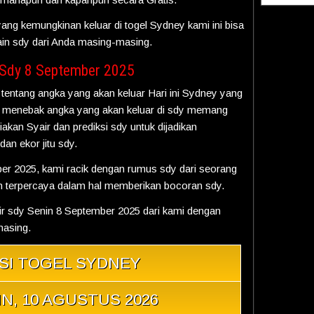
ng kemungkinan keluar di togel Sydney kami ini bisa
in sdy dari Anda masing-masing.
 Sdy 8 September 2025
tentang angka yang akan keluar Hari ini Sydney yang
lau menebak angka yang akan keluar di sdy memang
akan Syair dan prediksi sdy untuk dijadikan
an ekor jitu sdy.
mber 2025, kami racik dengan rumus sdy dari seorang
dan terpercaya dalam hal memberikan bocoran sdy.
r sdy Senin 8 September 2025 dari kami dengan
masing.
SI TOGEL SYDNEY
IN, 10 AGUSTUS 2026