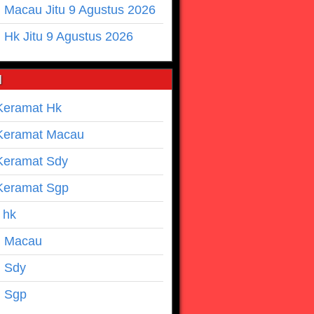
i Macau Jitu 9 Agustus 2026
i Hk Jitu 9 Agustus 2026
I
Keramat Hk
Keramat Macau
Keramat Sdy
Keramat Sgp
 hk
i Macau
i Sdy
i Sgp