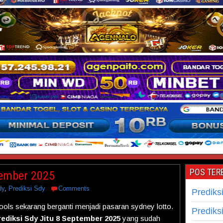
POS TER
tember 2025
dy
,
Prediksi Sdy
Comments
Prediks
ls sekarang berganti menjadi pasaran sydney lotto.
Prediks
rediksi Sdy Jitu 8 September 2025
yang sudah