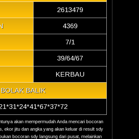
2613479
N
4369
7/1
39/64/67
KERBAU
 BOLAK BALIK
21*31*24*41*67*37*72
i tentunya akan mempermudah Anda mencari bocoran
, ekor jitu dan angka yang akan keluar di result sdy
 bukan bocoran sdy langsung dari pusat, melainkan