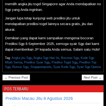
memilih angka jitu togel Singapore agar Anda mendapatkan no
Sgp yang Anda inginkan.
Jangan lupa tetap kunjungi web prediksi jitu untuk
mendapatkan prediksi togel lainnya secara gratis, jitu dan
akurat.
Demikian yang dapat kami sampaikan mengenai bocoran
Prediksi Sgp 8 September 2025, semoga syair Sgp dari kami
dapat memberikan JP kepada Anda semua. Salam satu Hobi!
Tag:
Angka jitu Sgp
,
Angka Sgp Hari Ini
,
Bocoran Sgp
,
Kode Sgp
Mbah Semar
,
Prediksi Syair Sgp
,
Prediksi Togel Sgp
,
Prediksi Top
Sgp
,
Rumus Sgp
,
Singaporepools
,
Syair Kode Sgp
,
Syair Sgp Opesia
← Previous Post
Next Post →
POS TERBARU
Prediksi Macau Jitu 8 Agustus 2026