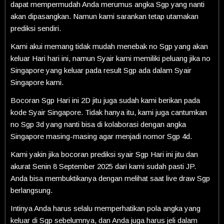
dapat mempermudah Anda merumus angka Sgp yang nanti
akan dipasangkan. Namun kami sarankan tetap utamakan
prediksi sendiri.
Kami akui memang tidak mudah menebak no Sgp yang akan
keluar Hari hari ini, namun Syair kami memiliki peluang jika no
Singapore yang keluar pada result Sgp ada dalam Syair
Singapore kami.
Bocoran Sgp Hari ini 2D jitu juga sudah kami berikan pada
kode Syair Singapore. Tidak hanya itu, kami juga cantumkan
no Sgp 3d yang nanti bisa di kolaborasi dengan angka
Singapore masing-masing agar menjadi nomor Sgp 4d.
Kami yakin jika bocoran prediksi syair Sgp Hari ini jitu dan
akurat Senin 8 September 2025 dari kami sudah pasti JP.
Anda bisa membuktikanya dengan melihat saat live draw Sgp
berlangsung.
Intinya Anda harus selalu memperhatikan pola angka yang
keluar di Sgp sebelumnya, dan Anda juga harus jeli dalam