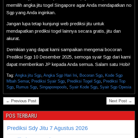
memilih angka jitu togel Singapore agar Anda mendapatkan no
Sgp yang Anda inginkan.
Jangan lupa tetap kunjungi web prediksi jitu untuk
mendapatkan prediksi togel lainnya secara gratis, jitu dan
akurat.
Demikian yang dapat kami sampaikan mengenai bocoran
Prediksi Sgp 10 Desember 2025, semoga syair Sgp dari kami
dapat memberikan JP kepada Anda semua. Salam satu Hobi!
Tag:
Angka jitu Sgp
,
Angka Sgp Hari Ini
,
Bocoran Sgp
,
Kode Sgp
Mbah Semar
,
Prediksi Syair Sgp
,
Prediksi Togel Sgp
,
Prediksi Top
Sgp
,
Rumus Sgp
,
Singaporepools
,
Syair Kode Sgp
,
Syair Sgp Opesia
← Previous Post
Next Post →
POS TERBARU
Prediksi Sdy Jitu 7 Agustus 2026