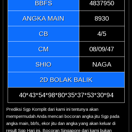
BBFS
4837950
ANGKA MAIN
8930
CB
4/5
CM
08/09/47
SHIO
NAGA
2D BOLAK BALIK
40*43*54*98*80*35*37*53*30*94
Prediksi Sgp Komplit dari kami ini tentunya akan
mempermudah Anda mencari bocoran angka jitu Sgp pada
angka main, bbfs, ekor jitu dan angka yang akan keluar di
result Sgp Hari ini. Bocoran Singapore dari kami bukan