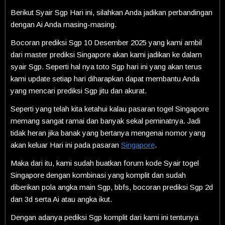
Berikut Syair Sgp Hari ini, silahkan Anda jadikan perbandingan
dengan Ai Anda masing-masing.
Bocoran prediksi Sgp 10 Desember 2025 yang kami ambil
dari master prediksi Singapore akan kami jadikan ke dalam
syair Sgp. Seperti hal nya toto Sgp hari ini yang akan terus
kami update setiap hari diharapkan dapat membantu Anda
yang mencari prediksi Sgp jitu dan akurat.
Seperti yang telah kita ketahui kalau pasaran togel Singapore
memang sangat ramai dan banyak sekal peminatnya. Jadi
tidak heran jika banak yang bertanya mengenai nomor yang
akan keluar Hari ini pada pasaran
Singapore
.
Maka dari itu, kami sudah buatkan forum kode Syair togel
Singapore dengan kombinasi yang komplit dan sudah
diberikan pola angka main Sgp, bbfs, bocoran prediksi Sgp 2d
dan 3d serta Ai atau angka ikut.
Dengan adanya pediksi Sgp komplit dari kami ini tentunya