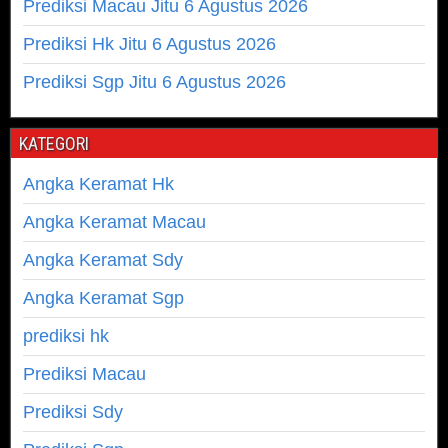
Prediksi Macau Jitu 6 Agustus 2026
Prediksi Hk Jitu 6 Agustus 2026
Prediksi Sgp Jitu 6 Agustus 2026
KATEGORI
Angka Keramat Hk
Angka Keramat Macau
Angka Keramat Sdy
Angka Keramat Sgp
prediksi hk
Prediksi Macau
Prediksi Sdy