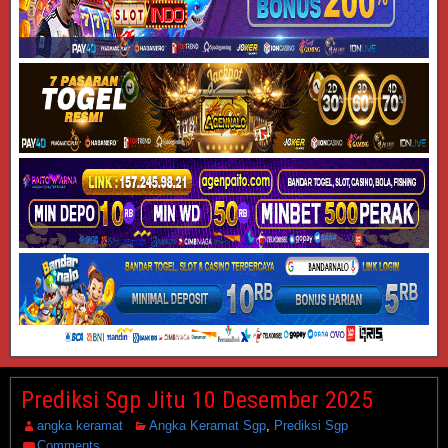
Prediksi Sgp Jitu 10 Desember 2025
angka keramat
Angka Keramat Sgp
,
Prediksi Sgp
Comments