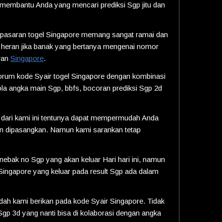
t membantu Anda yang mencari prediksi Sgp jitu dan
lau pasaran togel Singapore memang sangat ramai dan
k heran jika banak yang bertanya mengenai nomor
aran
Singapore
.
forum kode Syair togel Singapore dengan kombinasi
ola angka main Sgp, bbfs, bocoran prediksi Sgp 2d
 dari kami ini tentunya dapat mempermudah Anda
n dipasangkan. Namun kami sarankan tetap
bak no Sgp yang akan keluar Hari hari ini, namun
 Singapore yang keluar pada result Sgp ada dalam
udah kami berikan pada kode Syair Singapore. Tidak
Sgp 3d yang nanti bisa di kolaborasi dengan angka