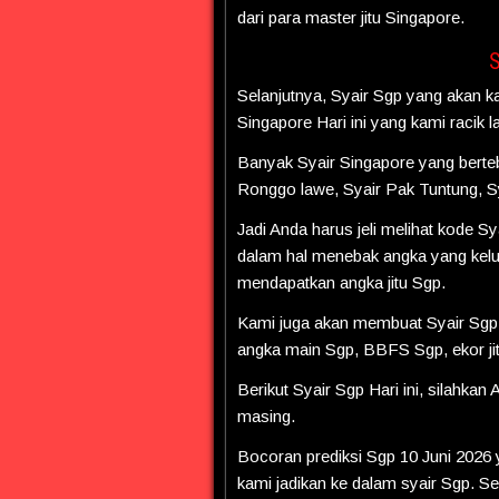
dari para master jitu Singapore.
S
Selanjutnya, Syair Sgp yang akan ka
Singapore Hari ini yang kami racik l
Banyak Syair Singapore yang berteba
Ronggo lawe, Syair Pak Tuntung, S
Jadi Anda harus jeli melihat kode S
dalam hal menebak angka yang kelu
mendapatkan angka jitu Sgp.
Kami juga akan membuat Syair Sgp 
angka main Sgp, BBFS Sgp, ekor ji
Berikut Syair Sgp Hari ini, silahka
masing.
Bocoran prediksi Sgp 10 Juni 2026 
kami jadikan ke dalam syair Sgp. Sep