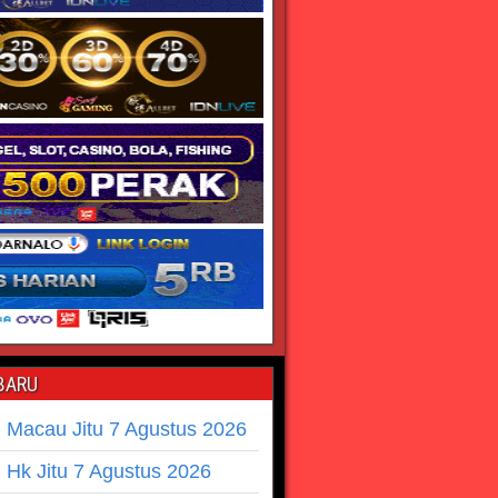
BARU
i Macau Jitu 7 Agustus 2026
i Hk Jitu 7 Agustus 2026