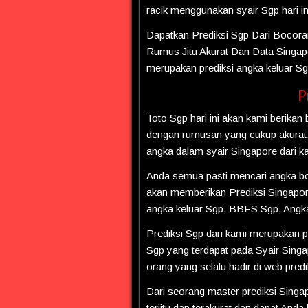
racik menggunakan syair Sgp hari in
Dapatkan Prediksi Sgp Dari Bocoran
Rumus Jitu Akurat Dan Data Singapo
merupakan prediksi angka keluar Sgp
P
Toto Sgp hari ini akan kami berika
dengan rumusan yang cukup akurat. 
angka dalam syair Singapore dari ka
Anda semua pasti mencari angka b
akan memberikan Prediksi Singapor
angka keluar Sgp, BBFS Sgp, Angka
Prediksi Sgp dari kami merupakan p
Sgp yang terdapat pada Syair Singap
orang yang selalu hadir di web predi
Dari seorang master prediksi Singap
terjitu dan terakurat dan dapat And