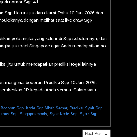
jadi nomor Sgp 4d.
ir Sgp Hari ini jitu dan akurat Rabu 10 Juni 2026 dari
buktikanya dengan melihat saat live draw Sgp
tikan pola angka yang keluar di Sgp sebelumnya, dan
 angka jitu togel Singapore agar Anda mendapatkan no
ksi jitu untuk mendapatkan prediksi togel lainnya
n mengenai bocoran Prediksi Sgp 10 Juni 2026,
 memberikan JP kepada Anda semua. Salam satu
,
Bocoran Sgp
,
Kode Sgp Mbah Semar
,
Prediksi Syair Sgp
,
umus Sgp
,
Singaporepools
,
Syair Kode Sgp
,
Syair Sgp
Next Post →