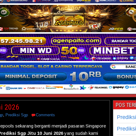
POS TER
ni 2026
gp
,
Prediksi Sgp
Comments
Prediks
epools sekarang berganti menjadi pasaran Singapore
Prediks
Prediksi Sgp Jitu 10 Juni 2026
yang sudah kami