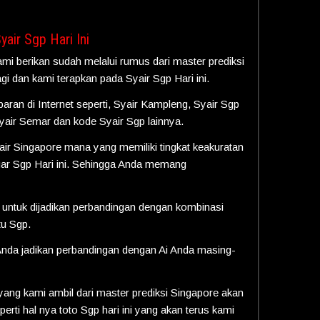
yair Sgp Hari Ini
mi berikan sudah melalui rumus dari master prediksi
agi dan kami terapkan pada Syair Sgp Hari ini.
ran di Internet seperti, Syair Kampleng, Syair Sgp
yair Semar dan kode Syair Sgp lainnya.
yair Singapore mana yang memiliki tingkat keakuratan
ar Sgp Hari ini. Sehingga Anda memang
untuk dijadikan perbandingan dengan kombinasi
tu Sgp.
n Anda jadikan perbandingan dengan Ai Anda masing-
yang kami ambil dari master prediksi Singapore akan
erti hal nya toto Sgp hari ini yang akan terus kami