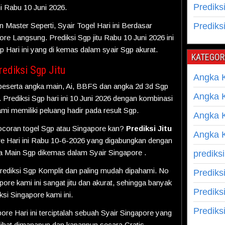
Prediks
i Rabu 10 Juni 2026.
 Master Seperti, Syair Togel Hari ini Berdasar
Prediks
re Langsung. Prediksi Sgp jitu Rabu 10 Juni 2026 ini
 Hari ini yang di kemas dalam syair Sgp akurat.
KATEGOR
rediksi Sgp Jitu
Angka 
n beserta angka main, Ai, BBFS dan angka 2d 3d Sgp
Angka 
Prediksi Sgp hari ini 10 Juni 2026 dengan kombinasi
mi memiliki peluang hadir pada result Sgp.
Angka 
ocoran togel Sgp atau Singapore kan?
Prediksi Jitu
Angka 
e Hari ini Rabu 10-6-2026 yang digabungkan dengan
 Main Sgp dikemas dalam Syair Singapore .
prediksi
rediksi Sgp Komplit dan paling mudah dipahami. No
Prediks
ore kami ini sangat jitu dan akurat, sehingga banyak
Prediks
ksi Singapore kami ini.
Prediks
ore Hari ini terciptalah sebuah Syair Singapore yang
a lihat dimanapun dan kapanpun secara Gratis.