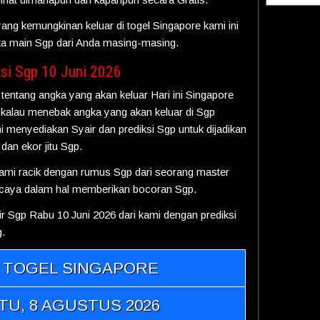
ng kemungkinan keluar di togel Singapore kami ini
ka main Sgp dari Anda masing-masing.
si Sgp 10 Juni 2026
entang angka yang akan keluar Hari ini Singapore
u kalau menebak angka yang akan keluar di Sgp
 menyediakan Syair dan prediksi Sgp untuk dijadikan
an ekor jitu Sgp.
 kami racik dengan rumus Sgp dari seorang master
percaya dalam hal memberikan bocoran Sgp.
 Sgp Rabu 10 Juni 2026 dari kami dengan prediksi
.
I TOGEL SINGAPORE
TU, 8 AGUSTUS 2026