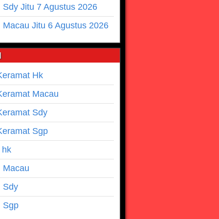
i Sdy Jitu 7 Agustus 2026
i Macau Jitu 6 Agustus 2026
I
Keramat Hk
Keramat Macau
Keramat Sdy
Keramat Sgp
 hk
i Macau
i Sdy
i Sgp