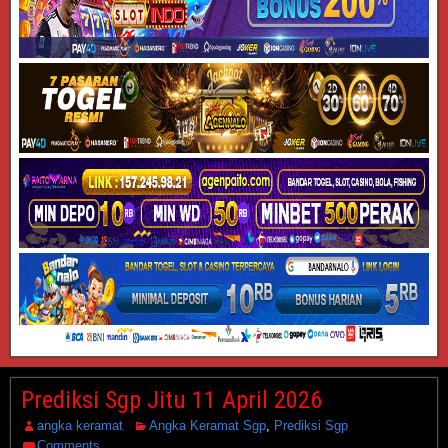
Prediksi Sgp Jitu 11 April 2026
angka keramat
Angka Keramat Sgp
,
Prediksi Sgp
Comments