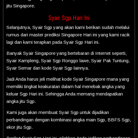
jitu Singapore.
Syair Sgp Hari Ini
Selanjutnya, Syair Sgp yang akan kami berikan sudah melalui
rumus dari master prediksi Singapore Hari ini yang kami racik
lagi dan kami terapkan pada Syair Sgp Hari ini.
Banyak Syair Singapore yang bertebaran di Internet seperti,
Syair Kampleng, Syair Sgp Ronggo lawe, Syair Pak Tuntung,
Syair Semar dan kode Syair Sgp lainnya.
Jadi Anda harus jeli melihat kode Syair Singapore mana yang
memiliki tingkat keakuratan dalam hal menebak angka yang
keluar Sgp Hari ini. Sehingga Anda memang mendapatkan
angka jitu Sgp.
Kami juga akan membuat Syair Sgp untuk dijadikan
perbandingan dengan kombinasi angka main Sgp, BBFS Sgp,
ekor jitu Sgp.