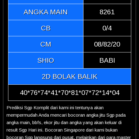
ANGKA MAIN
8261
CB
0/4
CM
08/82/20
SHIO
BABI
2D BOLAK BALIK
40*76*74*41*70*81*07*72*14*04
Prediksi Sgp Komplit dari kami ini tentunya akan
mempermudah Anda mencari bocoran angka jitu Sgp pada
angka main, bbfs, ekor jitu dan angka yang akan keluar di
result Sgp Hari ini. Bocoran Singapore dari kami bukan
bocoran Sgp langsung dari pusat, melainkan dari para master