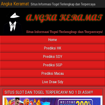
Angka Keramat
Situs Informasi Togel Terlengkap dan Terpercaya
Home
Prediksi HK
Prediksi SDY
Prediksi SGP
Prediksi Macau
Live Draw Sdy
SITUS SLOT DAN TOGEL TERPERCAYA! NO 1 DI ASIA!!!