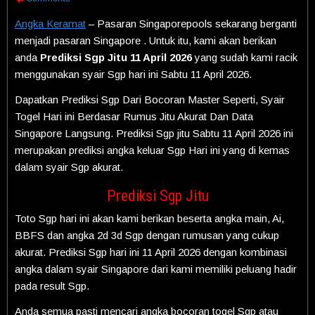
Angka Keramat
– Pasaran Singaporepools sekarang berganti
menjadi pasaran Singapore . Untuk itu, kami akan berikan
anda
Prediksi Sgp Jitu 11 April 2026
yang sudah kami racik
menggunakan syair Sgp hari ini Sabtu 11 April 2026.
Dapatkan Prediksi Sgp Dari Bocoran Master Seperti, Syair
Togel Hari ini Berdasar Rumus Jitu Akurat Dan Data
Singapore Langsung. Prediksi Sgp jitu Sabtu 11 April 2026 ini
merupakan prediksi angka keluar Sgp Hari ini yang di kemas
dalam syair Sgp akurat.
Prediksi Sgp Jitu
Toto Sgp hari ini akan kami berikan beserta angka main, Ai,
BBFS dan angka 2d 3d Sgp dengan rumusan yang cukup
akurat. Prediksi Sgp hari ini 11 April 2026 dengan kombinasi
angka dalam syair Singapore dari kami memiliki peluang hadir
pada result Sgp.
Anda semua pasti mencari angka bocoran togel Sgp atau