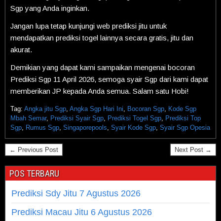
Sgp yang Anda inginkan.
Jangan lupa tetap kunjungi web prediksi jitu untuk
mendapatkan prediksi togel lainnya secara gratis, jitu dan
akurat.
Demikian yang dapat kami sampaikan mengenai bocoran
Prediksi Sgp 11 April 2026, semoga syair Sgp dari kami dapat
memberikan JP kepada Anda semua. Salam satu Hobi!
Tag:
Angka jitu Sgp
,
Angka Sgp Hari Ini
,
Bocoran Sgp
,
Kode Sgp
Mbah Semar
,
Prediksi Syair Sgp
,
Prediksi Togel Sgp
,
Prediksi Top
Sgp
,
Rumus Sgp
,
Singaporepools
,
Syair Kode Sgp
,
Syair Sgp Opesia
← Previous Post
Next Post →
POS TERBARU
Prediksi Sdy Jitu 7 Agustus 2026
Prediksi Macau Jitu 6 Agustus 2026