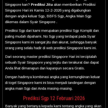
Singapore kan?
Prediksi Jitu
akan memberikan Prediksi
Singapore Hari ini Kamis 12-2-2026 yang digabungkan
dengan angka keluar Sgp, BBFS Sgp, Angka Main Sgp
dikemas dalam Syair Singapore .
Prediksi Sgp dari kami merupakan prediksi Sgp Komplit dan
paling mudah dipahami. No Sgp yang terdapat pada Syair
Singapore kami ini sangat jitu dan akurat, sehingga banyak
orang yang selalu hadir di web prediksi Singapore kami ini.
Dari seorang master prediksi Singapore Hari ini terciptalah
sebuah Syair Singapore yang terjitu dan terakurat dan dapat
Anda lihat dimanapun dan kapanpun secara Gratis.
Dengan hadirnya kombinasi angka yang kemungkinan keluar
di togel Singapore kami ini bisa menjadi tandingan dengan
angka main Sgp dari Anda masing-masing.
Prediksi Sgp 12 Februari 2026
Banyak yang bertanya kepada kami tentang angka yang akan