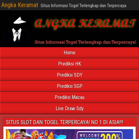
Angka Keramat
Situs Informasi Togel Terlengkap dan Terpercaya
Home
Prediksi HK
Prediksi SDY
Prediksi SGP
Prediksi Macau
Live Draw Sdy
SITUS SLOT DAN TOGEL TERPERCAYA! NO 1 DI ASIA!!!