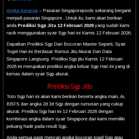
Angka Keramat
– Pasaran Singaporepools sekarang berganti
menjadi pasaran Singapore . Untuk itu, kami akan berikan
anda
Prediksi Sgp Jitu 12 Februari 2026
yang sudah kami
racik menggunakan syair Sgp hari ini Kamis 12 Februari 2026.
Dapatkan Prediksi Sgp Dari Bocoran Master Seperti, Syair
Togel Hari ini Berdasar Rumus Jitu Akurat Dan Data
Singapore Langsung. Prediksi Sgp jitu Kamis 12 Februari
2026 ini merupakan prediksi angka keluar Sgp Hari ini yang di
kemas dalam syair Sgp akurat.
Prediksi Sgp Jitu
Toto Sgp hari ini akan kami berikan beserta angka main, Ai,
BBFS dan angka 2d 3d Sgp dengan rumusan yang cukup
akurat. Prediksi Sgp hari ini 12 Februari 2026 dengan
kombinasi angka dalam syair Singapore dari kami memiliki
peluang hadir pada result Sgp.
Anda semua pasti mencari angka bocoran togel Sgp atau