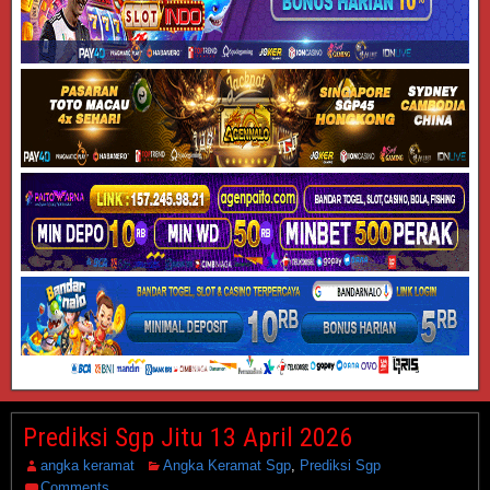
Prediksi Sgp Jitu 13 April 2026
angka keramat
Angka Keramat Sgp
,
Prediksi Sgp
Comments