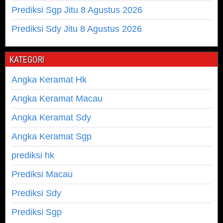
Prediksi Sgp Jitu 8 Agustus 2026
Prediksi Sdy Jitu 8 Agustus 2026
KATEGORI
Angka Keramat Hk
Angka Keramat Macau
Angka Keramat Sdy
Angka Keramat Sgp
prediksi hk
Prediksi Macau
Prediksi Sdy
Prediksi Sgp