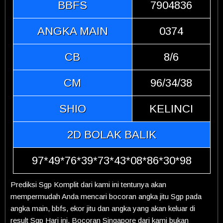
BBFS
7904836
ANGKA MAIN
0374
CB
8/6
CM
96/34/38
SHIO
KELINCI
2D BOLAK BALIK
97*49*76*39*73*43*08*86*30*98
Prediksi Sgp Komplit dari kami ini tentunya akan
mempermudah Anda mencari bocoran angka jitu Sgp pada
angka main, bbfs, ekor jitu dan angka yang akan keluar di
result Sgp Hari ini. Bocoran Singapore dari kami bukan