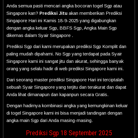
Anda semua pasti mencari angka bocoran togel Sgp atau
Singapore kan?
Prediksi Jitu
akan memberikan Prediksi
Singapore Hari ini Kamis 18-9-2025 yang digabungkan
dengan angka keluar Sgp, BBFS Sgp, Angka Main Sgp
dikemas dalam Syair Singapore .
Prediksi Sgp dari kami merupakan prediksi Sgp Komplit dan
paling mudah dipahami. No Sgp yang terdapat pada Syair
Singapore kami ini sangat jitu dan akurat, sehingga banyak
orang yang selalu hadir di web prediksi Singapore kami ini.
Dari seorang master prediksi Singapore Hari ini terciptalah
sebuah Syair Singapore yang terjitu dan terakurat dan dapat
Anda lihat dimanapun dan kapanpun secara Gratis.
Dengan hadirnya kombinasi angka yang kemungkinan keluar
di togel Singapore kami ini bisa menjadi tandingan dengan
angka main Sgp dari Anda masing-masing.
Prediksi Sgp 18 September 2025