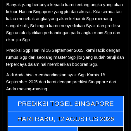
Banyak yang bertanya kepada kami tentang angka yang akan
keluar Hari ini Singapore yang jitu dan akurat. Kita semua tau
kalau menebak angka yang akan keluar di Sgp memang
sangat sulit, Sehingga kami menyediakan Syair dan prediksi
Sgp untuk dijadikan perbandingan pada angka main Sgp dan
ekor jitu Sgp.
Prediksi Sgp Hari ini 18 September 2025, kami racik dengan
rumus Sgp dari seorang master Sgp jitu yang sudah teruji dan
terpercaya dalam hal memberikan bocoran Sgp.
Jadi Anda bisa membandingkan syair Sgp Kamis 18
September 2025 dari kami dengan prediksi Singapore dari
Anda masing-masing.
PREDIKSI TOGEL SINGAPORE
HARI RABU, 12 AGUSTUS 2026