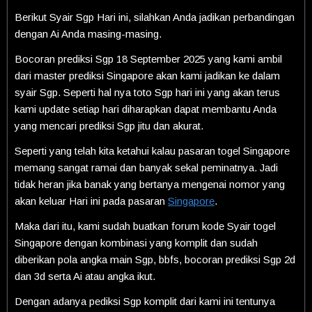
Berikut Syair Sgp Hari ini, silahkan Anda jadikan perbandingan
dengan Ai Anda masing-masing.
Bocoran prediksi Sgp 18 September 2025 yang kami ambil
dari master prediksi Singapore akan kami jadikan ke dalam
syair Sgp. Seperti hal nya toto Sgp hari ini yang akan terus
kami update setiap hari diharapkan dapat membantu Anda
yang mencari prediksi Sgp jitu dan akurat.
Seperti yang telah kita ketahui kalau pasaran togel Singapore
memang sangat ramai dan banyak sekal peminatnya. Jadi
tidak heran jika banak yang bertanya mengenai nomor yang
akan keluar Hari ini pada pasaran
Singapore
.
Maka dari itu, kami sudah buatkan forum kode Syair togel
Singapore dengan kombinasi yang komplit dan sudah
diberikan pola angka main Sgp, bbfs, bocoran prediksi Sgp 2d
dan 3d serta Ai atau angka ikut.
Dengan adanya pediksi Sgp komplit dari kami ini tentunya