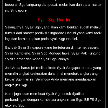
bocoran Sgp langsung dari pusat, melainkan dari para master
jitu Singapore.
Syair Sgp Hari Ini
Selanjutnya, Syair Sgp yang akan kami berikan sudah melalui
rumus dari master prediksi Singapore Hari ini yang kami racik
lagi dan kami terapkan pada Syair Sgp Hari ini.
Banyak Syair Singapore yang bertebaran di Internet seperti,
Syair Kampleng, Syair Sgp Ronggo lawe, Syair Pak Tuntung,
Syair Semar dan kode Syair Sgp lainnya.
Jadi Anda harus jeli melihat kode Syair Singapore mana yang
memiliki tingkat keakuratan dalam hal menebak angka yang
keluar Sgp Hari ini. Sehingga Anda memang mendapatkan
angka jitu Sgp.
Kami juga akan membuat Syair Sgp untuk dijadikan
perbandingan dengan kombinasi angka main Sgp, BBFS Sgp,
ekor jitu Sgp.