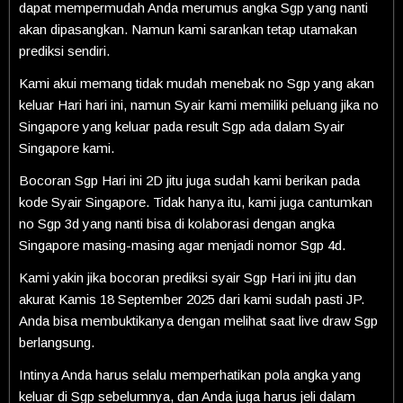
dapat mempermudah Anda merumus angka Sgp yang nanti
akan dipasangkan. Namun kami sarankan tetap utamakan
prediksi sendiri.
Kami akui memang tidak mudah menebak no Sgp yang akan
keluar Hari hari ini, namun Syair kami memiliki peluang jika no
Singapore yang keluar pada result Sgp ada dalam Syair
Singapore kami.
Bocoran Sgp Hari ini 2D jitu juga sudah kami berikan pada
kode Syair Singapore. Tidak hanya itu, kami juga cantumkan
no Sgp 3d yang nanti bisa di kolaborasi dengan angka
Singapore masing-masing agar menjadi nomor Sgp 4d.
Kami yakin jika bocoran prediksi syair Sgp Hari ini jitu dan
akurat Kamis 18 September 2025 dari kami sudah pasti JP.
Anda bisa membuktikanya dengan melihat saat live draw Sgp
berlangsung.
Intinya Anda harus selalu memperhatikan pola angka yang
keluar di Sgp sebelumnya, dan Anda juga harus jeli dalam