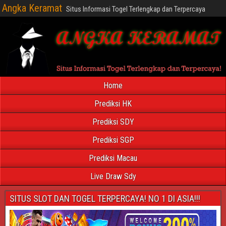
Angka Keramat
Situs Informasi Togel Terlengkap dan Terpercaya
Home
Prediksi HK
Prediksi SDY
Prediksi SGP
Prediksi Macau
Live Draw Sdy
SITUS SLOT DAN TOGEL TERPERCAYA! NO 1 DI ASIA!!!