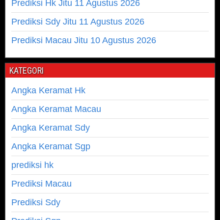
Prediksi Hk Jitu 11 Agustus 2026
Prediksi Sdy Jitu 11 Agustus 2026
Prediksi Macau Jitu 10 Agustus 2026
KATEGORI
Angka Keramat Hk
Angka Keramat Macau
Angka Keramat Sdy
Angka Keramat Sgp
prediksi hk
Prediksi Macau
Prediksi Sdy