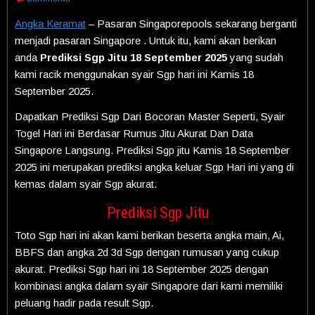
Angka Keramat
– Pasaran Singaporepools sekarang berganti
menjadi pasaran Singapore . Untuk itu, kami akan berikan
anda
Prediksi Sgp Jitu 18 September 2025
yang sudah
kami racik menggunakan syair Sgp hari ini Kamis 18
September 2025.
Dapatkan Prediksi Sgp Dari Bocoran Master Seperti, Syair
Togel Hari ini Berdasar Rumus Jitu Akurat Dan Data
Singapore Langsung. Prediksi Sgp jitu Kamis 18 September
2025 ini merupakan prediksi angka keluar Sgp Hari ini yang di
kemas dalam syair Sgp akurat.
Prediksi Sgp Jitu
Toto Sgp hari ini akan kami berikan beserta angka main, Ai,
BBFS dan angka 2d 3d Sgp dengan rumusan yang cukup
akurat. Prediksi Sgp hari ini 18 September 2025 dengan
kombinasi angka dalam syair Singapore dari kami memiliki
peluang hadir pada result Sgp.