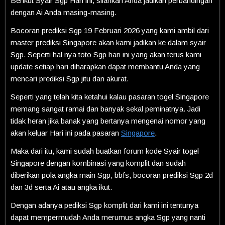
Berikut Syair Sgp Hari ini, silahkan Anda jadikan perbandingan
dengan Ai Anda masing-masing.
Bocoran prediksi Sgp 19 Februari 2026 yang kami ambil dari
master prediksi Singapore akan kami jadikan ke dalam syair
Sgp. Seperti hal nya toto Sgp hari ini yang akan terus kami
update setiap hari diharapkan dapat membantu Anda yang
mencari prediksi Sgp jitu dan akurat.
Seperti yang telah kita ketahui kalau pasaran togel Singapore
memang sangat ramai dan banyak sekal peminatnya. Jadi
tidak heran jika banak yang bertanya mengenai nomor yang
akan keluar Hari ini pada pasaran
Singapore
.
Maka dari itu, kami sudah buatkan forum kode Syair togel
Singapore dengan kombinasi yang komplit dan sudah
diberikan pola angka main Sgp, bbfs, bocoran prediksi Sgp 2d
dan 3d serta Ai atau angka ikut.
Dengan adanya pediksi Sgp komplit dari kami ini tentunya
dapat mempermudah Anda merumus angka Sgp yang nanti