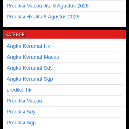
Prediksi Macau Jitu 8 Agustus 2026
Prediksi Hk Jitu 8 Agustus 2026
KATEGORI
Angka Keramat Hk
Angka Keramat Macau
Angka Keramat Sdy
Angka Keramat Sgp
prediksi hk
Prediksi Macau
Prediksi Sdy
Prediksi Sgp