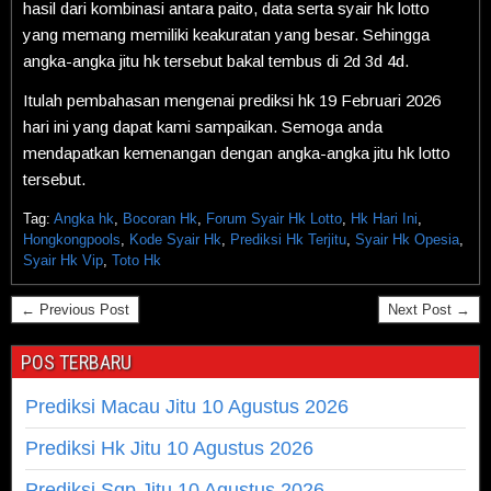
hasil dari kombinasi antara paito, data serta syair hk lotto
yang memang memiliki keakuratan yang besar. Sehingga
angka-angka jitu hk tersebut bakal tembus di 2d 3d 4d.
Itulah pembahasan mengenai prediksi hk 19 Februari 2026
hari ini yang dapat kami sampaikan. Semoga anda
mendapatkan kemenangan dengan angka-angka jitu hk lotto
tersebut.
Tag:
Angka hk
,
Bocoran Hk
,
Forum Syair Hk Lotto
,
Hk Hari Ini
,
Hongkongpools
,
Kode Syair Hk
,
Prediksi Hk Terjitu
,
Syair Hk Opesia
,
Syair Hk Vip
,
Toto Hk
← Previous Post
Next Post →
POS TERBARU
Prediksi Macau Jitu 10 Agustus 2026
Prediksi Hk Jitu 10 Agustus 2026
Prediksi Sgp Jitu 10 Agustus 2026