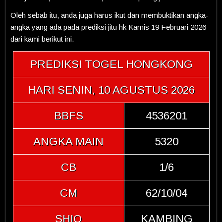
Oleh sebab itu, anda juga harus ikut dan membuktikan angka-
angka yang ada pada prediksi jitu hk Kamis 19 Februari 2026
dari kami berikut ini.
PREDIKSI TOGEL HONGKONG
HARI SENIN, 10 AGUSTUS 2026
BBFS
4536201
ANGKA MAIN
5320
CB
1/6
CM
62/10/04
SHIO
KAMBING