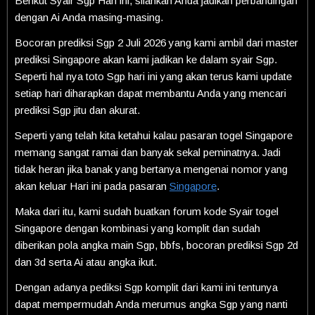
Berikut Syair Sgp Hari ini, silahkan Anda jadikan perbandingan
dengan Ai Anda masing-masing.
Bocoran prediksi Sgp 2 Juli 2026 yang kami ambil dari master
prediksi Singapore akan kami jadikan ke dalam syair Sgp.
Seperti hal nya toto Sgp hari ini yang akan terus kami update
setiap hari diharapkan dapat membantu Anda yang mencari
prediksi Sgp jitu dan akurat.
Seperti yang telah kita ketahui kalau pasaran togel Singapore
memang sangat ramai dan banyak sekal peminatnya. Jadi
tidak heran jika banak yang bertanya mengenai nomor yang
akan keluar Hari ini pada pasaran
Singapore
.
Maka dari itu, kami sudah buatkan forum kode Syair togel
Singapore dengan kombinasi yang komplit dan sudah
diberikan pola angka main Sgp, bbfs, bocoran prediksi Sgp 2d
dan 3d serta Ai atau angka ikut.
Dengan adanya pediksi Sgp komplit dari kami ini tentunya
dapat mempermudah Anda merumus angka Sgp yang nanti