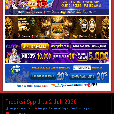
Prediksi Sgp Jitu 2 Juli 2026
angka keramat
Angka Keramat Sgp
,
Prediksi Sgp
Comments