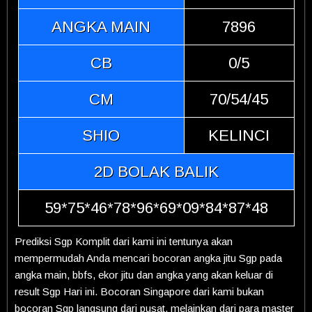
ANGKA MAIN
7896
CB
0/5
CM
70/54/45
SHIO
KELINCI
2D BOLAK BALIK
59*75*46*78*96*69*09*84*87*48
Prediksi Sgp Komplit dari kami ini tentunya akan
mempermudah Anda mencari bocoran angka jitu Sgp pada
angka main, bbfs, ekor jitu dan angka yang akan keluar di
result Sgp Hari ini. Bocoran Singapore dari kami bukan
bocoran Sgp langsung dari pusat, melainkan dari para master