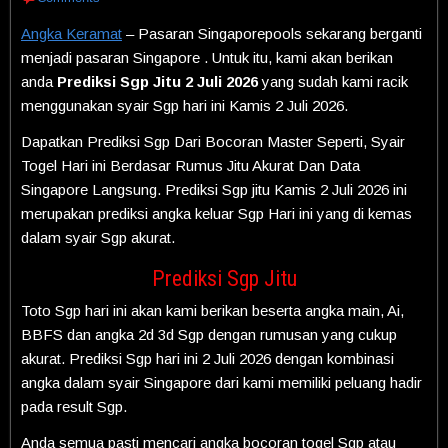
Angka Keramat
– Pasaran Singaporepools sekarang berganti
menjadi pasaran Singapore . Untuk itu, kami akan berikan
anda
Prediksi Sgp Jitu 2 Juli 2026
yang sudah kami racik
menggunakan syair Sgp hari ini Kamis 2 Juli 2026.
Dapatkan Prediksi Sgp Dari Bocoran Master Seperti, Syair
Togel Hari ini Berdasar Rumus Jitu Akurat Dan Data
Singapore Langsung. Prediksi Sgp jitu Kamis 2 Juli 2026 ini
merupakan prediksi angka keluar Sgp Hari ini yang di kemas
dalam syair Sgp akurat.
Prediksi Sgp Jitu
Toto Sgp hari ini akan kami berikan beserta angka main, Ai,
BBFS dan angka 2d 3d Sgp dengan rumusan yang cukup
akurat. Prediksi Sgp hari ini 2 Juli 2026 dengan kombinasi
angka dalam syair Singapore dari kami memiliki peluang hadir
pada result Sgp.
Anda semua pasti mencari angka bocoran togel Sgp atau